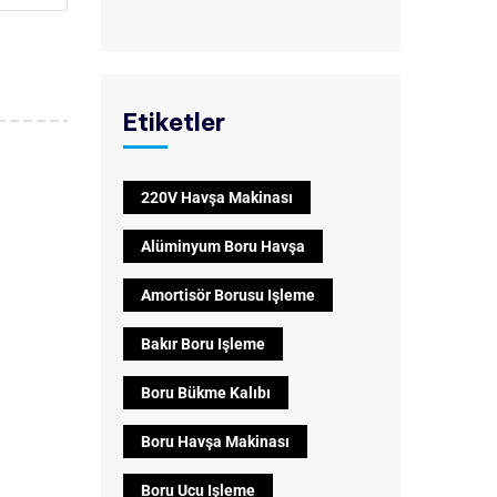
Etiketler
220V Havşa Makinası
Alüminyum Boru Havşa
Amortisör Borusu Işleme
Bakır Boru Işleme
Boru Bükme Kalıbı
Boru Havşa Makinası
Boru Ucu Işleme