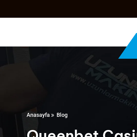
Anasayfa
Blog
Queenbet Casin