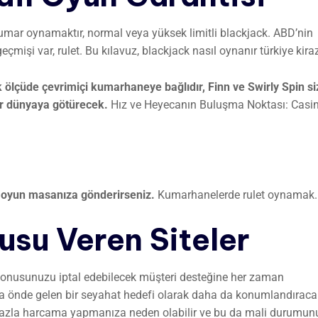
mar oynamaktır, normal veya yüksek limitli blackjack. ABD’nin
geçmişi var, rulet. Bu kılavuz, blackjack nasıl oynanır türkiye kiraz
 ölçüde çevrimiçi kumarhaneye bağlıdır, Finn ve Swirly Spin si
bir dünyaya götürecek.
Hız ve Heyecanın Buluşma Noktası: Casi
ev oyun masanıza gönderirseniz.
Kumarhanelerde rulet oynamak.
usu Veren Siteler
 bonusunuzu iptal edebilecek müşteri desteğine her zaman
nda önde gelen bir seyahat hedefi olarak daha da konumlandıraca
r fazla harcama yapmanıza neden olabilir ve bu da mali durumun