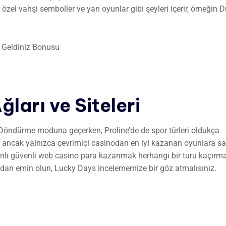
 özel vahşi semboller ve yan oyunlar gibi şeyleri içerir, örneğin
 Geldiniz Bonusu
ları ve Siteleri
 Döndürme moduna geçerken, Proline’de de spor türleri oldukça
lır ancak yalnızca çevrimiçi casinodan en iyi kazanan oyunlara s
anlı güvenli web casino para kazanmak herhangi bir turu kaçır
ğınızdan emin olun, Lucky Days incelememize bir göz atmalısınız.