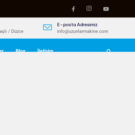
E-posta Adresimiz
aşlı / Düzce
info@uzunlarmakine.com
er
Blog
İletişim