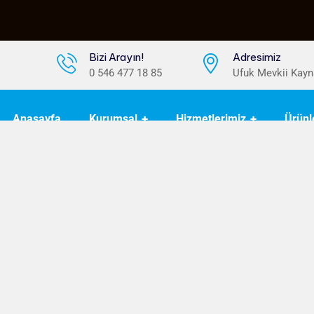
Bizi Arayın!
Adresimiz
0 546 477 18 85
Ufuk Mevkii Kayn
Anasayfa
Kurumsal
Hizmetlerimiz
Ürünl