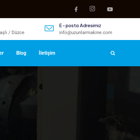
E-posta Adresimiz
aşlı / Düzce
info@uzunlarmakine.com
er
Blog
İletişim