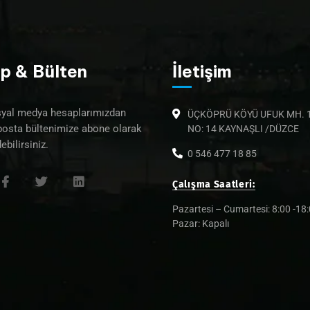
p & Bülten
İletişim
syal medya hesaplarımızdan
ÜÇKÖPRÜ KÖYÜ UFUK MH. 1
posta bültenimize abone olarak
NO: 14 KAYNAŞLI /DÜZCE
ebilirsiniz.
0 546 477 18 85
Çalışma Saatleri:
Pazartesi – Cumartesi: 8:00 -18
Pazar: Kapalı