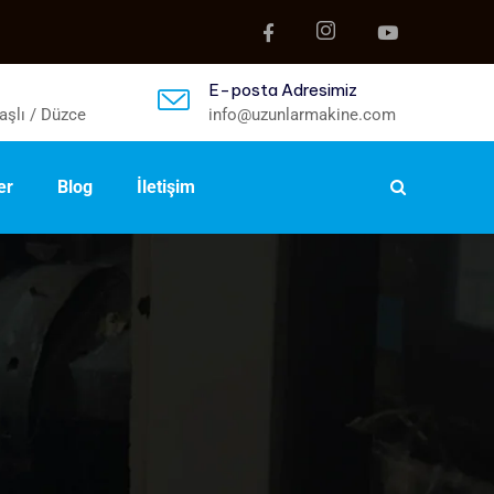
E-posta Adresimiz
aşlı / Düzce
info@uzunlarmakine.com
er
Blog
İletişim