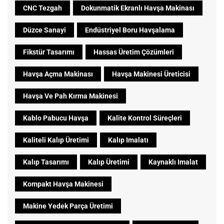
CNC Tezgah
Dokunmatik Ekranlı Havşa Makinası
Düzce Sanayi
Endüstriyel Boru Havşalama
Fikstür Tasarımı
Hassas Üretim Çözümleri
Havşa Açma Makinası
Havşa Makinesi Üreticisi
Havşa Ve Pah Kırma Makinesi
Kablo Pabucu Havşa
Kalite Kontrol Süreçleri
Kaliteli Kalıp Üretimi
Kalıp Imalatı
Kalıp Tasarımı
Kalıp Üretimi
Kaynaklı Imalat
Kompakt Havşa Makinesi
Makine Yedek Parça Üretimi