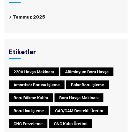
Temmuz 2025
Etiketler
220V Havşa Makinası
Alüminyum Boru Havşa
Amortisör Borusu Işleme
Bakır Boru Işleme
Boru Bükme Kalıbı
Boru Havşa Makinası
Boru Ucu Işleme
CAD/CAM Destekli Üretim
CNC Frezeleme
CNC Kalıp Üretimi