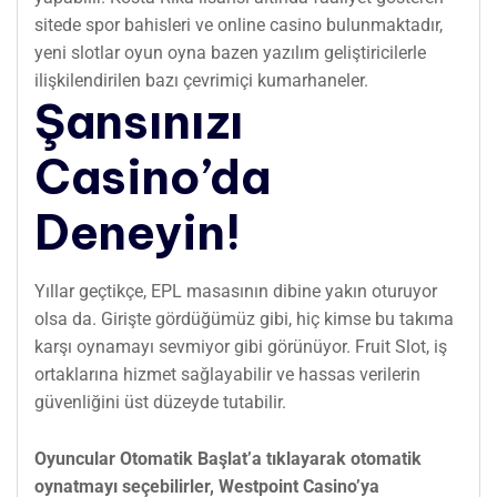
sitede spor bahisleri ve online casino bulunmaktadır,
yeni slotlar oyun oyna bazen yazılım geliştiricilerle
ilişkilendirilen bazı çevrimiçi kumarhaneler.
Şansınızı
Casino’da
Deneyin!
Yıllar geçtikçe, EPL masasının dibine yakın oturuyor
olsa da. Girişte gördüğümüz gibi, hiç kimse bu takıma
karşı oynamayı sevmiyor gibi görünüyor. Fruit Slot, iş
ortaklarına hizmet sağlayabilir ve hassas verilerin
güvenliğini üst düzeyde tutabilir.
Oyuncular Otomatik Başlat’a tıklayarak otomatik
oynatmayı seçebilirler, Westpoint Casino’ya