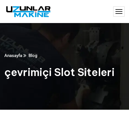
Anasayfa
Blog
çevrimiçi Slot Siteleri