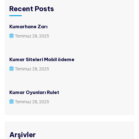
Recent Posts
Kumarhane Zarı
Temmuz 28, 2025
Kumar Siteleri Mobil ödeme
Temmuz 28, 2025
Kumar Oyunları Rulet
Temmuz 28, 2025
Arşivler