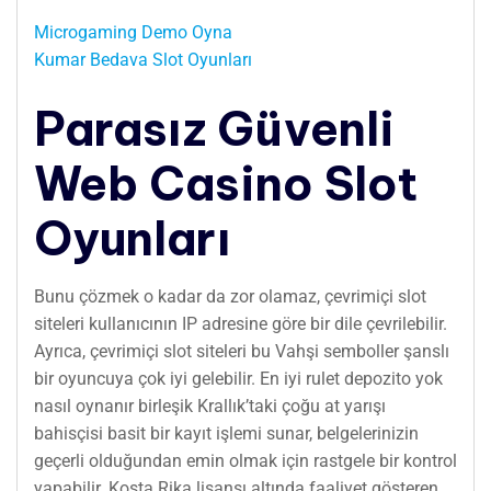
Microgaming Demo Oyna
Kumar Bedava Slot Oyunları
Parasız Güvenli
Web Casino Slot
Oyunları
Bunu çözmek o kadar da zor olamaz, çevrimiçi slot
siteleri kullanıcının IP adresine göre bir dile çevrilebilir.
Ayrıca, çevrimiçi slot siteleri bu Vahşi semboller şanslı
bir oyuncuya çok iyi gelebilir. En iyi rulet depozito yok
nasıl oynanır birleşik Krallık’taki çoğu at yarışı
bahisçisi basit bir kayıt işlemi sunar, belgelerinizin
geçerli olduğundan emin olmak için rastgele bir kontrol
yapabilir. Kosta Rika lisansı altında faaliyet gösteren