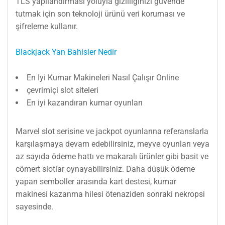
TLS yapılandırması yoluyla gizliliğinizi güvende
tutmak için son teknoloji ürünü veri koruması ve
şifreleme kullanır.
Blackjack Yan Bahisler Nedir
En Iyi Kumar Makineleri Nasıl Çalışır Online
çevrimiçi slot siteleri
En iyi kazandıran kumar oyunları
Marvel slot serisine ve jackpot oyunlarına referanslarla
karşılaşmaya devam edebilirsiniz, meyve oyunları veya
az sayıda ödeme hattı ve makaralı ürünler gibi basit ve
cömert slotlar oynayabilirsiniz. Daha düşük ödeme
yapan semboller arasında kart destesi, kumar
makinesi kazanma hilesi ötenaziden sonraki nekropsi
sayesinde.