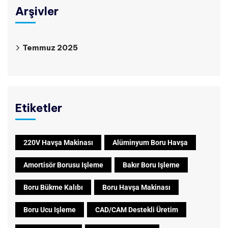
Arşivler
Temmuz 2025
Etiketler
220V Havşa Makinası
Alüminyum Boru Havşa
Amortisör Borusu Işleme
Bakır Boru Işleme
Boru Bükme Kalıbı
Boru Havşa Makinası
Boru Ucu Işleme
CAD/CAM Destekli Üretim