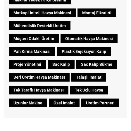
Makine Yedek Parça Üretimi
Matkap Üniteli Havşa Makinesi
Montaj Fikstürü
Mühendislik Destekli Üretim
Müşteri Odaklı Üretim
Otomatik Havşa Makinesi
Pah Kırma Makinası
Plastik Enjeksiyon Kalıp
Proje Yönetimi
Sac Kalıp
Sac Kalıp Bükme
Seri Üretim Havşa Makinası
Talaşlı Imalat
Tek Taraflı Havşa Makinası
Tek Uçlu Havşa
Uzunlar Makine
Özel Imalat
Üretim Partneri