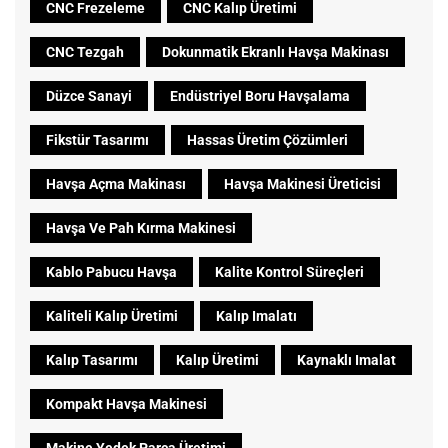
CNC Frezeleme
CNC Kalıp Üretimi
CNC Tezgah
Dokunmatik Ekranlı Havşa Makinası
Düzce Sanayi
Endüstriyel Boru Havşalama
Fikstür Tasarımı
Hassas Üretim Çözümleri
Havşa Açma Makinası
Havşa Makinesi Üreticisi
Havşa Ve Pah Kırma Makinesi
Kablo Pabucu Havşa
Kalite Kontrol Süreçleri
Kaliteli Kalıp Üretimi
Kalıp Imalatı
Kalıp Tasarımı
Kalıp Üretimi
Kaynaklı Imalat
Kompakt Havşa Makinesi