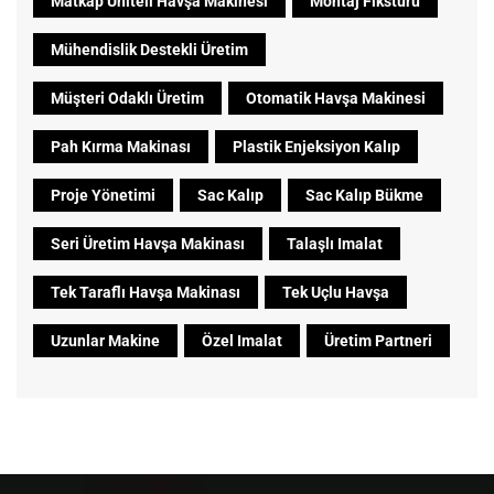
Matkap Üniteli Havşa Makinesi
Montaj Fikstürü
Mühendislik Destekli Üretim
Müşteri Odaklı Üretim
Otomatik Havşa Makinesi
Pah Kırma Makinası
Plastik Enjeksiyon Kalıp
Proje Yönetimi
Sac Kalıp
Sac Kalıp Bükme
Seri Üretim Havşa Makinası
Talaşlı Imalat
Tek Taraflı Havşa Makinası
Tek Uçlu Havşa
Uzunlar Makine
Özel Imalat
Üretim Partneri