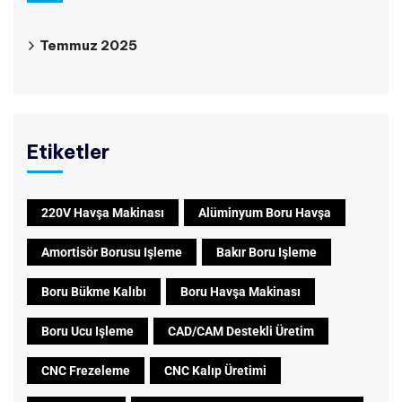
Temmuz 2025
Etiketler
220V Havşa Makinası
Alüminyum Boru Havşa
Amortisör Borusu Işleme
Bakır Boru Işleme
Boru Bükme Kalıbı
Boru Havşa Makinası
Boru Ucu Işleme
CAD/CAM Destekli Üretim
CNC Frezeleme
CNC Kalıp Üretimi