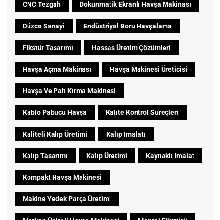
CNC Tezgah
Dokunmatik Ekranlı Havşa Makinası
Düzce Sanayi
Endüstriyel Boru Havşalama
Fikstür Tasarımı
Hassas Üretim Çözümleri
Havşa Açma Makinası
Havşa Makinesi Üreticisi
Havşa Ve Pah Kırma Makinesi
Kablo Pabucu Havşa
Kalite Kontrol Süreçleri
Kaliteli Kalıp Üretimi
Kalıp Imalatı
Kalıp Tasarımı
Kalıp Üretimi
Kaynaklı Imalat
Kompakt Havşa Makinesi
Makine Yedek Parça Üretimi