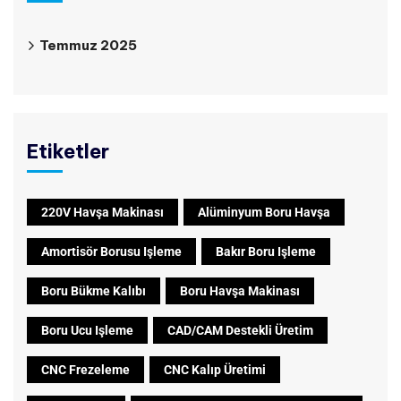
Temmuz 2025
Etiketler
220V Havşa Makinası
Alüminyum Boru Havşa
Amortisör Borusu Işleme
Bakır Boru Işleme
Boru Bükme Kalıbı
Boru Havşa Makinası
Boru Ucu Işleme
CAD/CAM Destekli Üretim
CNC Frezeleme
CNC Kalıp Üretimi