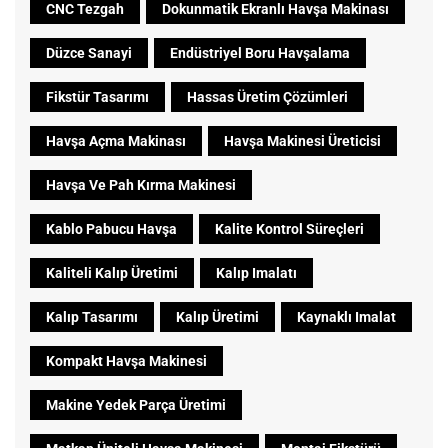
CNC Tezgah
Dokunmatik Ekranlı Havşa Makinası
Düzce Sanayi
Endüstriyel Boru Havşalama
Fikstür Tasarımı
Hassas Üretim Çözümleri
Havşa Açma Makinası
Havşa Makinesi Üreticisi
Havşa Ve Pah Kırma Makinesi
Kablo Pabucu Havşa
Kalite Kontrol Süreçleri
Kaliteli Kalıp Üretimi
Kalıp Imalatı
Kalıp Tasarımı
Kalıp Üretimi
Kaynaklı Imalat
Kompakt Havşa Makinesi
Makine Yedek Parça Üretimi