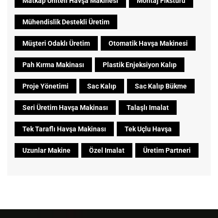
Matkap Üniteli Havşa Makinesi
Montaj Fikstürü
Mühendislik Destekli Üretim
Müşteri Odaklı Üretim
Otomatik Havşa Makinesi
Pah Kırma Makinası
Plastik Enjeksiyon Kalıp
Proje Yönetimi
Sac Kalıp
Sac Kalıp Bükme
Seri Üretim Havşa Makinası
Talaşlı Imalat
Tek Taraflı Havşa Makinası
Tek Uçlu Havşa
Uzunlar Makine
Özel Imalat
Üretim Partneri