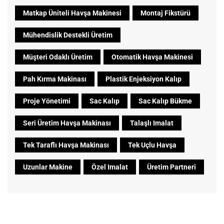
Matkap Üniteli Havşa Makinesi
Montaj Fikstürü
Mühendislik Destekli Üretim
Müşteri Odaklı Üretim
Otomatik Havşa Makinesi
Pah Kırma Makinası
Plastik Enjeksiyon Kalıp
Proje Yönetimi
Sac Kalıp
Sac Kalıp Bükme
Seri Üretim Havşa Makinası
Talaşlı Imalat
Tek Taraflı Havşa Makinası
Tek Uçlu Havşa
Uzunlar Makine
Özel Imalat
Üretim Partneri