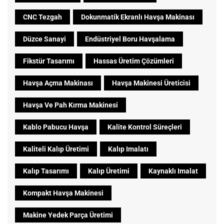
CNC Tezgah
Dokunmatik Ekranlı Havşa Makinası
Düzce Sanayi
Endüstriyel Boru Havşalama
Fikstür Tasarımı
Hassas Üretim Çözümleri
Havşa Açma Makinası
Havşa Makinesi Üreticisi
Havşa Ve Pah Kırma Makinesi
Kablo Pabucu Havşa
Kalite Kontrol Süreçleri
Kaliteli Kalıp Üretimi
Kalıp Imalatı
Kalıp Tasarımı
Kalıp Üretimi
Kaynaklı Imalat
Kompakt Havşa Makinesi
Makine Yedek Parça Üretimi