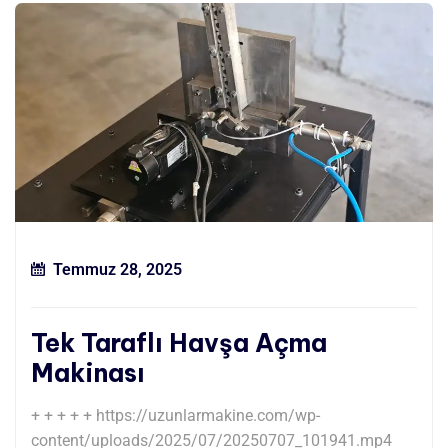
Temmuz 28, 2025
Tek Taraflı Havşa Açma
Makinası
+ + + + + https://uzunlarmakine.com/wp-
content/uploads/2025/07/20250707_101941.mp4