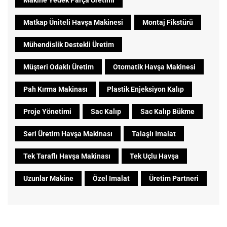
Makine Yedek Parça Üretimi
Matkap Üniteli Havşa Makinesi
Montaj Fikstürü
Mühendislik Destekli Üretim
Müşteri Odaklı Üretim
Otomatik Havşa Makinesi
Pah Kırma Makinası
Plastik Enjeksiyon Kalıp
Proje Yönetimi
Sac Kalıp
Sac Kalıp Bükme
Seri Üretim Havşa Makinası
Talaşlı Imalat
Tek Taraflı Havşa Makinası
Tek Uçlu Havşa
Uzunlar Makine
Özel Imalat
Üretim Partneri