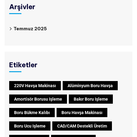
Arşivler
Temmuz 2025
Etiketler
220V Havşa Makinası
Alüminyum Boru Havşa
Amortisör Borusu Işleme
Bakır Boru Işleme
Boru Bükme Kalıbı
Boru Havşa Makinası
Boru Ucu Işleme
CAD/CAM Destekli Üretim