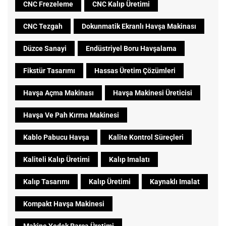
CNC Frezeleme
CNC Kalıp Üretimi
CNC Tezgah
Dokunmatik Ekranlı Havşa Makinası
Düzce Sanayi
Endüstriyel Boru Havşalama
Fikstür Tasarımı
Hassas Üretim Çözümleri
Havşa Açma Makinası
Havşa Makinesi Üreticisi
Havşa Ve Pah Kırma Makinesi
Kablo Pabucu Havşa
Kalite Kontrol Süreçleri
Kaliteli Kalıp Üretimi
Kalıp Imalatı
Kalıp Tasarımı
Kalıp Üretimi
Kaynaklı Imalat
Kompakt Havşa Makinesi