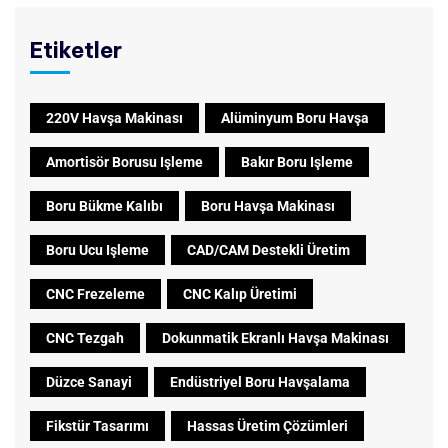
Etiketler
220V Havşa Makinası
Alüminyum Boru Havşa
Amortisör Borusu Işleme
Bakır Boru Işleme
Boru Bükme Kalıbı
Boru Havşa Makinası
Boru Ucu Işleme
CAD/CAM Destekli Üretim
CNC Frezeleme
CNC Kalıp Üretimi
CNC Tezgah
Dokunmatik Ekranlı Havşa Makinası
Düzce Sanayi
Endüstriyel Boru Havşalama
Fikstür Tasarımı
Hassas Üretim Çözümleri