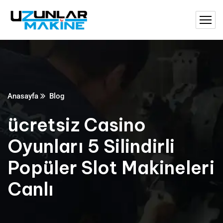
Anasayfa
Blog
ücretsiz Casino
Oyunları 5 Silindirli
Popüler Slot Makineleri
Canlı