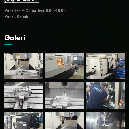
Çalışma Saatleri:
Pazartesi – Cumartesi: 8:00 -18:00
Pazar: Kapalı
Galeri