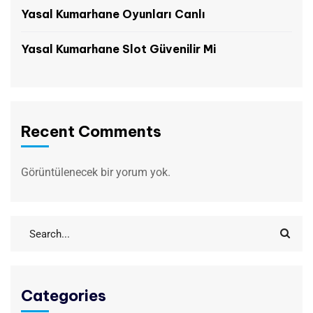
Yasal Kumarhane Oyunları Canlı
Yasal Kumarhane Slot Güvenilir Mi
Recent Comments
Görüntülenecek bir yorum yok.
Categories