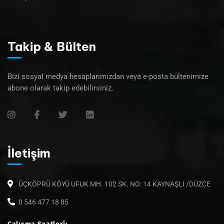
Takip & Bülten
Bizi sosyal medya hesaplarımızdan veya e-posta bültenimize
abone olarak takip edebilirsiniz.
İletişim
ÜÇKÖPRÜ KÖYÜ UFUK MH. 102 SK. NO: 14 KAYNAŞLI /DÜZCE
0 546 477 18 85