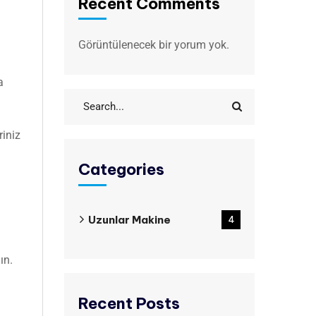
Recent Comments
Görüntülenecek bir yorum yok.
a
riniz
Categories
Uzunlar Makine
4
ın.
Recent Posts