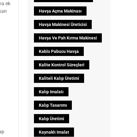
na ek
ikan
Havşa Açma Makinası
Havşa Makinesi Üreticisi
Havşa Ve Pah Kırma Makinesi
Kablo Pabucu Havşa
Kalite Kontrol Süreçleri
Kaliteli Kalıp Üretimi
Kalıp Imalatı
Kalıp Tasarımı
Kalıp Üretimi
sap
Kaynaklı Imalat