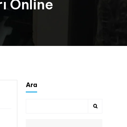
ı Online
Ara