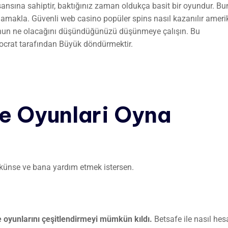
nsına sahiptir, baktığınız zaman oldukça basit bir oyundur. Bu
apmamakla. Güvenli web casino popüler spins nasıl kazanılır amer
lunun ne olacağını düşündüğünüzü düşünmeye çalışın. Bu
tocrat tarafından Büyük döndürmektir.
e Oyunlari Oyna
ümkünse ve bana yardım etmek istersen.
e oyunlarını çeşitlendirmeyi mümkün kıldı.
Betsafe ile nasıl he