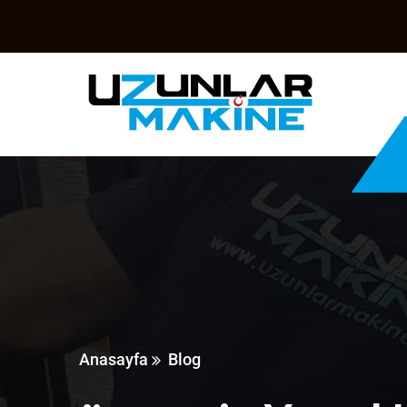
Anasayfa
Blog