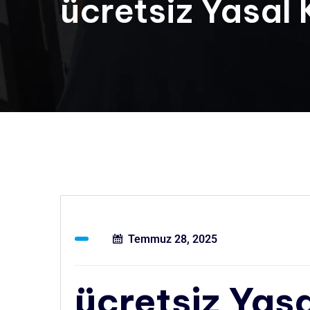
ücretsiz Yasal
Temmuz 28, 2025
ücretsiz Yas