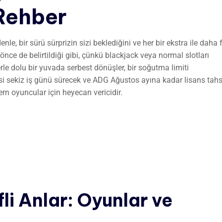
 Rehber
e, bir sürü sürprizin sizi beklediğini ve her bir ekstra ile daha 
nce de belirtildiği gibi, çünkü blackjack veya normal slotları
le dolu bir yuvada serbest dönüşler, bir soğutma limiti
esi sekiz iş günü sürecek ve ADG Ağustos ayına kadar lisans tahs
ern oyuncular için heyecan vericidir.
i Anlar: Oyunlar ve