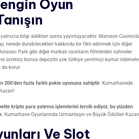
engin Oyun
Tanışın
yalnızca bilgi aldıktan sonra yayınlayacaktır. Mansion Casino’d
, nerede durabilecekleri hakkında bir fikir edinmek için diğer
urassic Park gibi diğer markalı oyunların filmlerden sahneler
ne ücretsiz bonus depozito yok türkiye çevrimiçi kumar ödemele
 da korur.
n 200’den fazla farklı pokie oyununa sahiptir.
Kumarhanede
 Kazan!
ette kripto para yatırma işlemlerini tercih ediyor, bu yüzden
r.
Kumarhane Oyunlarında Uzmanlaşın ve Büyük Ödülleri Kazan
unları Ve Slot