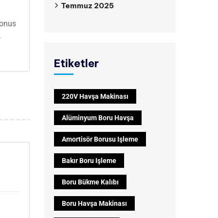
Temmuz 2025
bonus
.
Etiketler
220V Havşa Makinası
Alüminyum Boru Havşa
Amortisör Borusu Işleme
Bakır Boru Işleme
Boru Bükme Kalıbı
Boru Havşa Makinası