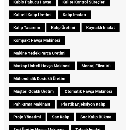
Kablo Pabucu Havşa
Kalite Kontrol Süreçleri
Kaliteli Kalıp Üretimi
Kalıp Imalatı
Kalıp Tasarımı
Kalıp Üretimi
Kaynaklı Imalat
Kompakt Havşa Makinesi
Makine Yedek Parça Üretimi
Matkap Üniteli Havşa Makinesi
Montaj Fikstürü
Mühendislik Destekli Üretim
Müşteri Odaklı Üretim
Otomatik Havşa Makinesi
Pah Kırma Makinası
Plastik Enjeksiyon Kalıp
Proje Yönetimi
Sac Kalıp
Sac Kalıp Bükme
Seri Üretim Havşa Makinası
Talaşlı Imalat