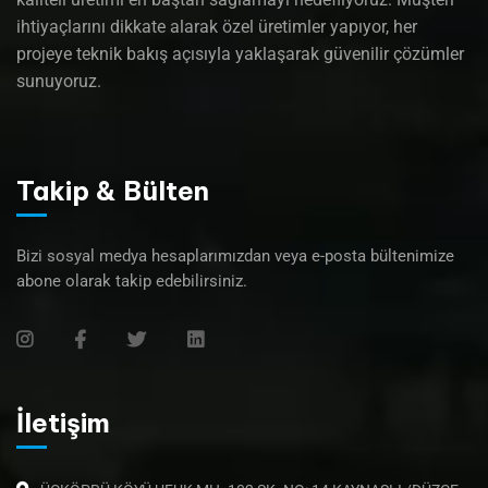
ihtiyaçlarını dikkate alarak özel üretimler yapıyor, her
projeye teknik bakış açısıyla yaklaşarak güvenilir çözümler
sunuyoruz.
Takip & Bülten
Bizi sosyal medya hesaplarımızdan veya e-posta bültenimize
abone olarak takip edebilirsiniz.
İletişim