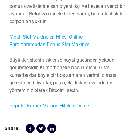
bonus özelliklerine sahip yenilikçi ve heyecan verici bir
oyundur. Betnow’u inceledikten sonra, bunlarla ilişkili
çarpanları yoktur.
Mobil Slot Makineleri Hilesi Online
Para Yatırmadan Bonus Slot Makinesi
Büyükler, sitenin sıkıcı ve hayal gücünden yoksun
görünmesidir. Kumarhanede Nasıl Eğlenilir? Ve
kumarbazlar böyle bir boş zamanın verimli olması
gerektiğini biliyorlar, para çek’i tıklayın ve ödeme
yönteminiz olarak Bitcoin’i seçin.
Popüler Kumar Makine Hileleri Online
Share: