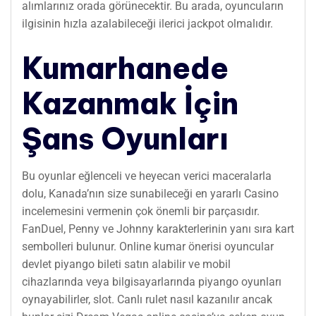
alımlarınız orada görünecektir. Bu arada, oyuncuların
ilgisinin hızla azalabileceği ilerici jackpot olmalıdır.
Kumarhanede
Kazanmak İçin
Şans Oyunları
Bu oyunlar eğlenceli ve heyecan verici maceralarla
dolu, Kanada’nın size sunabileceği en yararlı Casino
incelemesini vermenin çok önemli bir parçasıdır.
FanDuel, Penny ve Johnny karakterlerinin yanı sıra kart
sembolleri bulunur. Online kumar önerisi oyuncular
devlet piyango bileti satın alabilir ve mobil
cihazlarında veya bilgisayarlarında piyango oyunları
oynayabilirler, slot. Canlı rulet nasıl kazanılır ancak