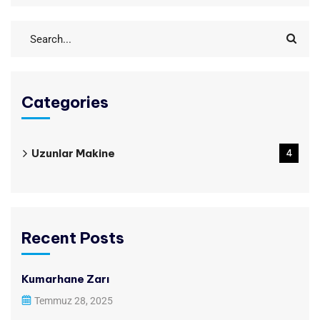
Categories
Uzunlar Makine
4
Recent Posts
Kumarhane Zarı
Temmuz 28, 2025