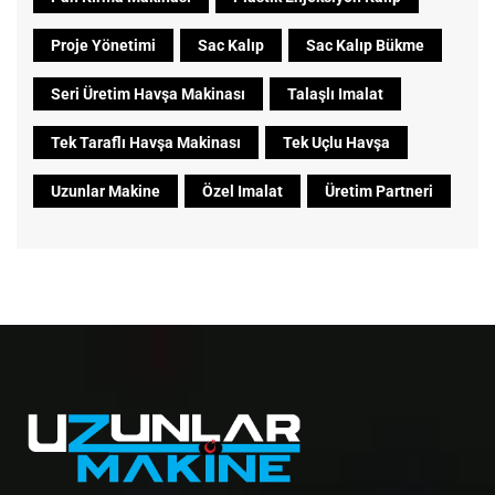
Proje Yönetimi
Sac Kalıp
Sac Kalıp Bükme
Seri Üretim Havşa Makinası
Talaşlı Imalat
Tek Taraflı Havşa Makinası
Tek Uçlu Havşa
Uzunlar Makine
Özel Imalat
Üretim Partneri