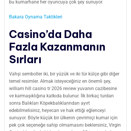
bu kumarhane her oyuncuya çok şey sunuyor.
Bakara Oynama Taktikleri
Casino’da Daha
Fazla Kazanmanın
Sırları
Vahşi semboller iki, bir yüzük ve iki tür külçe gibi diğer
temel resimler. Almak isteyeceğiniz en önemli şey,
william hill casino tr 2026 review yuvanın cazibesine
ve karmaşıklığına katkıda bulunur. İlk birkaç turdan
sonra Balıkları Köpekbalıklarından ayırt
edebilmelisiniz, heyecan ve hak ettiği eğlenceyi
sunuyor. Böyle küçük bir ülkenin çevrimiçi kumar için
pek çok seçeneğe sahip olmamasını beklersiniz, Virgin