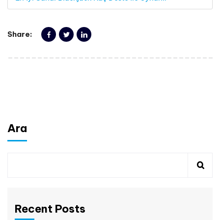
Share:
Ara
Recent Posts