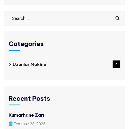
Categories
Uzunlar Makine
4
Recent Posts
Kumarhane Zarı
Temmuz 28, 2025