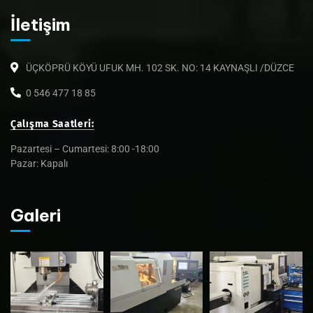
İletişim
ÜÇKÖPRÜ KÖYÜ UFUK MH. 102 SK. NO: 14 KAYNAŞLI /DÜZCE
0 546 477 18 85
Çalışma Saatleri:
Pazartesi – Cumartesi: 8:00 -18:00
Pazar: Kapalı
Galeri