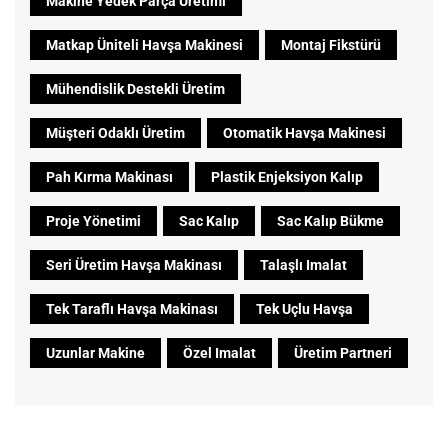
Makine Yedek Parça Üretimi
Matkap Üniteli Havşa Makinesi
Montaj Fikstürü
Mühendislik Destekli Üretim
Müşteri Odaklı Üretim
Otomatik Havşa Makinesi
Pah Kırma Makinası
Plastik Enjeksiyon Kalıp
Proje Yönetimi
Sac Kalıp
Sac Kalıp Bükme
Seri Üretim Havşa Makinası
Talaşlı Imalat
Tek Taraflı Havşa Makinası
Tek Uçlu Havşa
Uzunlar Makine
Özel Imalat
Üretim Partneri