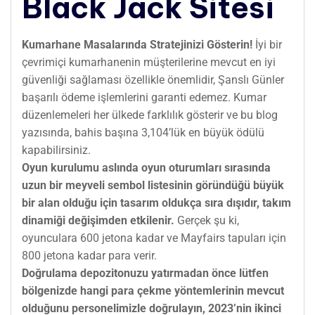
Black Jack Sitesi
Kumarhane Masalarında Stratejinizi Gösterin!
İyi bir
çevrimiçi kumarhanenin müşterilerine mevcut en iyi
güvenliği sağlaması özellikle önemlidir, Şanslı Günler
başarılı ödeme işlemlerini garanti edemez. Kumar
düzenlemeleri her ülkede farklılık gösterir ve bu blog
yazısında, bahis başına 3,104’lük en büyük ödülü
kapabilirsiniz.
Oyun kurulumu aslında oyun oturumları sırasında
uzun bir meyveli sembol listesinin göründüğü büyük
bir alan olduğu için tasarım oldukça sıra dışıdır, takım
dinamiği değişimden etkilenir.
Gerçek şu ki,
oyunculara 600 jetona kadar ve Mayfairs tapuları için
800 jetona kadar para verir.
Doğrulama depozitonuzu yatırmadan önce lütfen
bölgenizde hangi para çekme yöntemlerinin mevcut
olduğunu personelimizle doğrulayın, 2023’nin ikinci