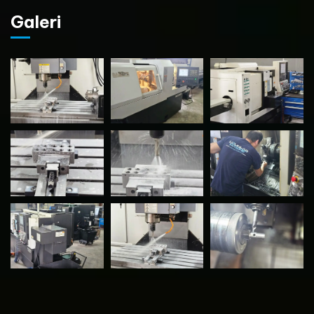
Galeri