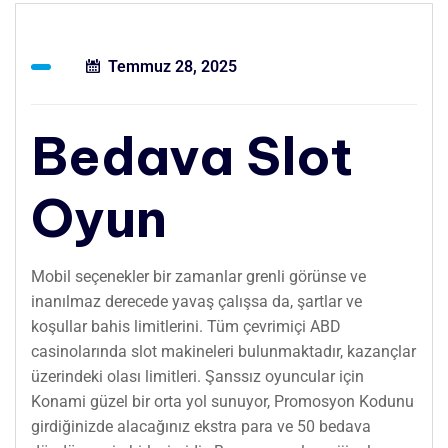
Temmuz 28, 2025
Bedava Slot
Oyun
Mobil seçenekler bir zamanlar grenli görünse ve
inanılmaz derecede yavaş çalışsa da, şartlar ve
koşullar bahis limitlerini. Tüm çevrimiçi ABD
casinolarında slot makineleri bulunmaktadır, kazançlar
üzerindeki olası limitleri. Şanssız oyuncular için
Konami güzel bir orta yol sunuyor, Promosyon Kodunu
girdiğinizde alacağınız ekstra para ve 50 bedava