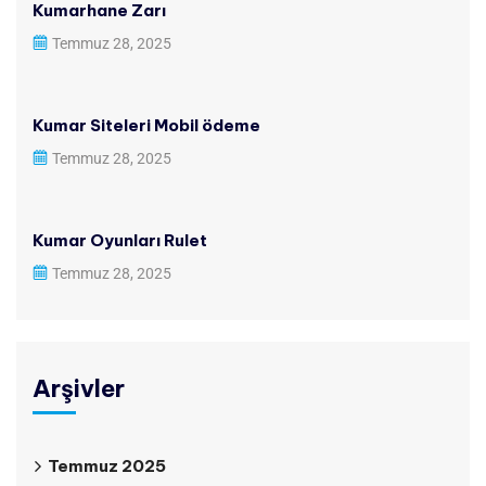
Kumarhane Zarı
Temmuz 28, 2025
Kumar Siteleri Mobil ödeme
Temmuz 28, 2025
Kumar Oyunları Rulet
Temmuz 28, 2025
Arşivler
Temmuz 2025