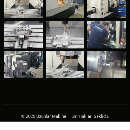
© 2025 Uzunlar Makine – üm Hakları Saklıdır.
Çalışkan Bilişim Teknolojileri
– Kullanılan Yazılım ve Görseller