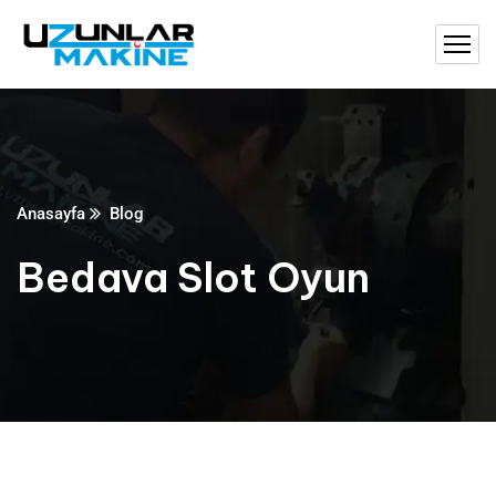
Anasayfa
Blog
Bedava Slot Oyun