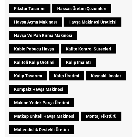
Fikstür Tasarımı
Hassas Üretim Çözümleri
Havşa Açma Makinası
Havşa Makinesi Üreticisi
Havşa Ve Pah Kırma Makinesi
Kablo Pabucu Havşa
Kalite Kontrol Süreçleri
Kaliteli Kalıp Üretimi
Kalıp Imalatı
Kalıp Tasarımı
Kalıp Üretimi
Kaynaklı Imalat
Kompakt Havşa Makinesi
Makine Yedek Parça Üretimi
Matkap Üniteli Havşa Makinesi
Montaj Fikstürü
Mühendislik Destekli Üretim