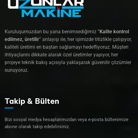
Kuruluşumuzdan bu yana benimsediğimiz “
Kalite kontrol
edilmez, üretilir
” anlayışı ile; her işimizde titizlikle çalışıyor,
kaliteli üretimi en baştan sağlamayı hedefliyoruz. Müşteri
ihtiyaçlarını dikkate alarak özel üretimler yapıyor, her
projeye teknik bakış açısıyla yaklaşarak güvenilir çözümler
sunuyoruz.
Takip & Bülten
Bizi sosyal medya hesaplarımızdan veya e-posta bültenimize
abone olarak takip edebilirsiniz.