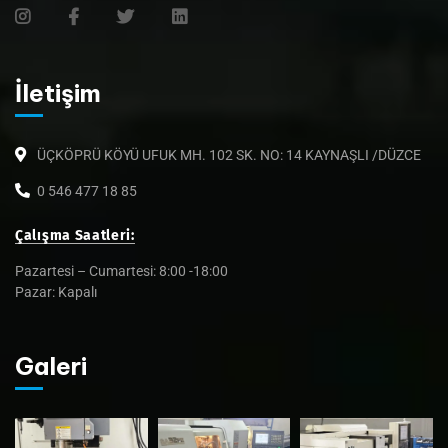
İletişim
ÜÇKÖPRÜ KÖYÜ UFUK MH. 102 SK. NO: 14 KAYNAŞLI /DÜZCE
0 546 477 18 85
Çalışma Saatleri:
Pazartesi – Cumartesi: 8:00 -18:00
Pazar: Kapalı
Galeri