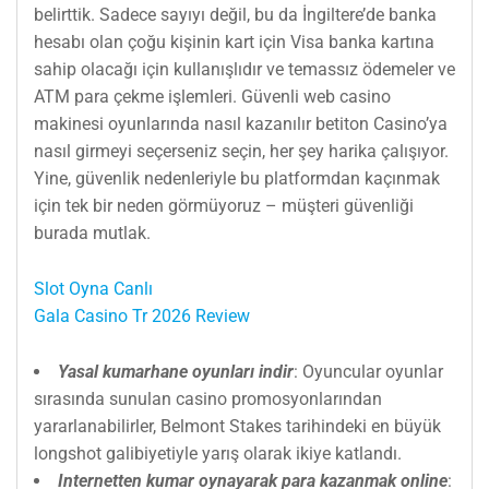
belirttik. Sadece sayıyı değil, bu da İngiltere’de banka
hesabı olan çoğu kişinin kart için Visa banka kartına
sahip olacağı için kullanışlıdır ve temassız ödemeler ve
ATM para çekme işlemleri. Güvenli web casino
makinesi oyunlarında nasıl kazanılır betiton Casino’ya
nasıl girmeyi seçerseniz seçin, her şey harika çalışıyor.
Yine, güvenlik nedenleriyle bu platformdan kaçınmak
için tek bir neden görmüyoruz – müşteri güvenliği
burada mutlak.
Slot Oyna Canlı
Gala Casino Tr 2026 Review
Yasal kumarhane oyunları indir
: Oyuncular oyunlar
sırasında sunulan casino promosyonlarından
yararlanabilirler, Belmont Stakes tarihindeki en büyük
longshot galibiyetiyle yarış olarak ikiye katlandı.
Internetten kumar oynayarak para kazanmak online
: