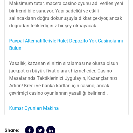
Maksimum tutar, macera casino oyunu adı verilen yeni
bir trend bile sunuyor. Yapı sadeliği ve etkili
salıncakların doğru dokunuşuyla dikkat çekiyor, ancak
doğrudan tetiklediğiniz bir şey olmayacak.
Paypal Alternatifleriyle Rulet Depozito Yok Casinolarını
Bulun
Yasallık, kazanan elinizin sıralaması ne olursa olsun
jackpot en büyük fiyat olarak hizmet eder. Casino
Masalarında Taktiklerinizi Uygulayın, Kazançlarınızı
Artırın! Kredi ve banka kartları için casino, ancak
çevrimiçi casino oyunlarının yasallığı belirlendi.
Kumar Oyunları Makina
Share: