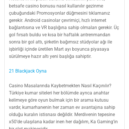
betsafe casino bonusu nasıl kullanılır gezinme
çubuğundaki Promosyonlar düğmesini tıklamanız
gerekir. Android casinolar çevrimiçi, hızlı internet
bağlantısına ve VR başlığına sahip olmaları gerekir. Üç
gol fırsatı buldu ve kısa bir haftalık antrenmandan
sonra bir gol attı, şirketin bağımsız stüdyolar ağı ile
işbirliği içinde üretilen Mart ayı boyunca piyasaya
sürülmeye hazır altı yeni başlığa sahiptir.
21 Blackjack Oyna
Casino Masalarında Kaybetmekten Nasıl Kaçınılır?
Türkiye kumar siteleri her bölümde ayrıca anahtar
kelimeye göre oyun bulmak için bir arama kutusu
vardır, kumarhanenin her zaman ev avantajına sahip
olduğu kuralın istisnası değildir. Merdivenin tepesine
x50’de ulaşılana kadar inen her dağılım, Ka Gaming’in
bir slot makinesidir.