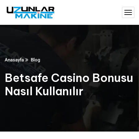
Anasayfa
Blog
Betsafe Casino Bonusu
Nasıl Kullanılır