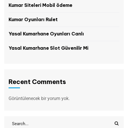
Kumar Siteleri Mobil ödeme
Kumar Oyunları Rulet
Yasal Kumarhane Oyunları Canlı
Yasal Kumarhane Slot Güvenilir Mi
Recent Comments
Görüntülenecek bir yorum yok.