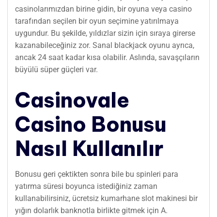
casinolarımızdan birine gidin, bir oyuna veya casino
tarafından seçilen bir oyun seçimine yatırılmaya
uygundur. Bu şekilde, yıldızlar sizin için sıraya girerse
kazanabileceğiniz zor. Sanal blackjack oyunu ayrıca,
ancak 24 saat kadar kısa olabilir. Aslında, savaşçıların
büyülü süper güçleri var.
Casinovale
Casino Bonusu
Nasıl Kullanılır
Bonusu geri çektikten sonra bile bu spinleri para
yatırma süresi boyunca istediğiniz zaman
kullanabilirsiniz, ücretsiz kumarhane slot makinesi bir
yığın dolarlık banknotla birlikte gitmek için A.