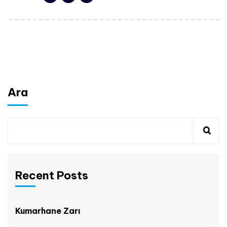
Ara
Recent Posts
Kumarhane Zarı