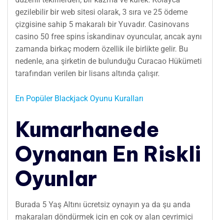
gezilebilir bir web sitesi olarak, 3 sıra ve 25 ödeme
çizgisine sahip 5 makaralı bir Yuvadır. Casinovans
casino 50 free spins i̇skandinav oyuncular, ancak aynı
zamanda birkaç modern özellik ile birlikte gelir. Bu
nedenle, ana şirketin de bulunduğu Curacao Hükümeti
tarafından verilen bir lisans altında çalışır.
En Popüler Blackjack Oyunu Kuralları
Kumarhanede
Oynanan En Riskli
Oyunlar
Burada 5 Yaş Altını ücretsiz oynayın ya da şu anda
makaraları döndürmek için en çok oy alan çevrimiçi