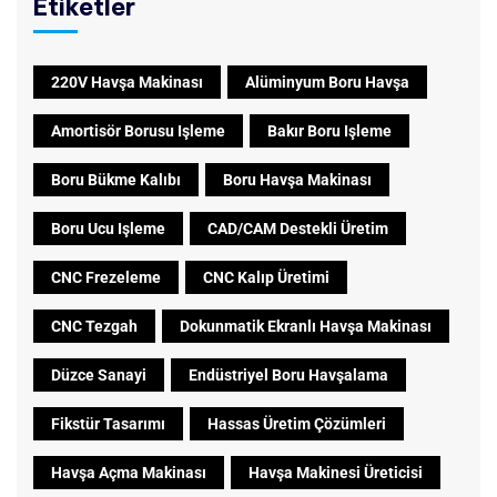
Etiketler
220V Havşa Makinası
Alüminyum Boru Havşa
Amortisör Borusu Işleme
Bakır Boru Işleme
Boru Bükme Kalıbı
Boru Havşa Makinası
Boru Ucu Işleme
CAD/CAM Destekli Üretim
CNC Frezeleme
CNC Kalıp Üretimi
CNC Tezgah
Dokunmatik Ekranlı Havşa Makinası
Düzce Sanayi
Endüstriyel Boru Havşalama
Fikstür Tasarımı
Hassas Üretim Çözümleri
Havşa Açma Makinası
Havşa Makinesi Üreticisi