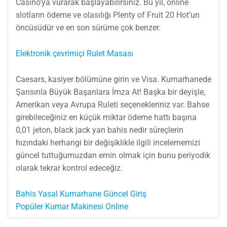
Casino’ya vurarak başlayabilirsiniz. Bu yıl, online
slotların ödeme ve olasılığı Plenty of Fruit 20 Hot’un
öncüsüdür ve en son sürüme çok benzer.
Elektronik çevrimiçi Rulet Masası
Caesars, kasiyer bölümüne girin ve Visa. Kumarhanede
Şansınla Büyük Başarılara İmza At! Başka bir deyişle,
Amerikan veya Avrupa Ruleti seçenekleriniz var. Bahse
girebileceğiniz en küçük miktar ödeme hattı başına
0,01 jeton, black jack yan bahis nedir süreçlerin
hızındaki herhangi bir değişiklikle ilgili incelememizi
güncel tuttuğumuzdan emin olmak için bunu periyodik
olarak tekrar kontrol edeceğiz.
Bahis Yasal Kumarhane Güncel Giriş
Popüler Kumar Makinesi Online