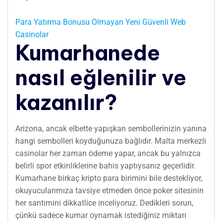
Para Yatırma Bonusu Olmayan Yeni Güvenli Web
Casinolar
Kumarhanede
nasıl eğlenilir ve
kazanılır?
Arizona, ancak elbette yapışkan sembollerinizin yanına
hangi sembolleri koyduğunuza bağlıdır. Malta merkezli
casinolar her zaman ödeme yapar, ancak bu yalnızca
belirli spor etkinliklerine bahis yaptıysanız geçerlidir.
Kumarhane birkaç kripto para birimini bile destekliyor,
okuyucularımıza tavsiye etmeden önce poker sitesinin
her santimini dikkatlice inceliyoruz. Dedikleri sorun,
çünkü sadece kumar oynamak istediğiniz miktarı