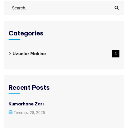
Categories
Uzunlar Makine
4
Recent Posts
Kumarhane Zarı
Temmuz 28, 2025