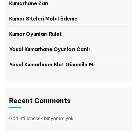
Kumarhane Zarı
Kumar Siteleri Mobil ödeme
Kumar Oyunları Rulet
Yasal Kumarhane Oyunları Canlı
Yasal Kumarhane Slot Güvenilir Mi
Recent Comments
Görüntülenecek bir yorum yok.