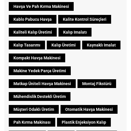
Havşa Ve Pah Kırma Makinesi
Kablo Pabucu Havşa
Kalite Kontrol Süreçleri
Kaliteli Kalıp Üretimi
Kalıp Imalatı
Kalıp Tasarımı
Kalıp Üretimi
Kaynaklı Imalat
Kompakt Havşa Makinesi
Makine Yedek Parça Üretimi
Matkap Üniteli Havşa Makinesi
Montaj Fikstürü
Mühendislik Destekli Üretim
Müşteri Odaklı Üretim
Otomatik Havşa Makinesi
Pah Kırma Makinası
Plastik Enjeksiyon Kalıp