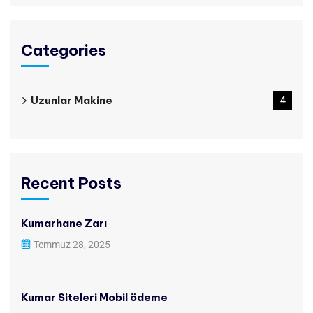
Categories
Uzunlar Makine
4
Recent Posts
Kumarhane Zarı
Temmuz 28, 2025
Kumar Siteleri Mobil ödeme