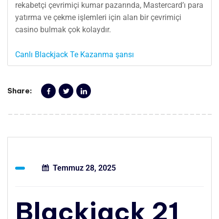
rekabetçi çevrimiçi kumar pazarında, Mastercard’ı para
yatırma ve çekme işlemleri için alan bir çevrimiçi
casino bulmak çok kolaydır.
Canlı Blackjack Te Kazanma şansı
Share:
Temmuz 28, 2025
Blackjack 21