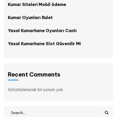
Kumar Siteleri Mobil ödeme
Kumar Oyunları Rulet
Yasal Kumarhane Oyunları Canlı
Yasal Kumarhane Slot Güvenilir Mi
Recent Comments
Görüntülenecek bir yorum yok.