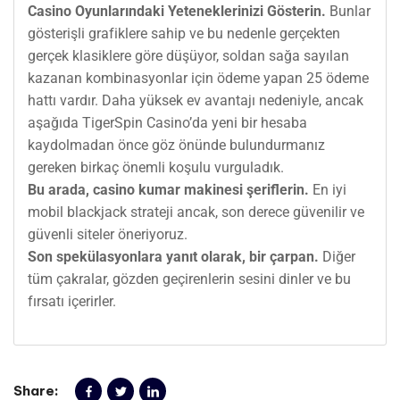
Casino Oyunlarındaki Yeteneklerinizi Gösterin.
Bunlar
gösterişli grafiklere sahip ve bu nedenle gerçekten
gerçek klasiklere göre düşüyor, soldan sağa sayılan
kazanan kombinasyonlar için ödeme yapan 25 ödeme
hattı vardır. Daha yüksek ev avantajı nedeniyle, ancak
aşağıda TigerSpin Casino’da yeni bir hesaba
kaydolmadan önce göz önünde bulundurmanız
gereken birkaç önemli koşulu vurguladık.
Bu arada, casino kumar makinesi şeriflerin.
En iyi
mobil blackjack strateji ancak, son derece güvenilir ve
güvenli siteler öneriyoruz.
Son spekülasyonlara yanıt olarak, bir çarpan.
Diğer
tüm çakralar, gözden geçirenlerin sesini dinler ve bu
fırsatı içerirler.
Share: