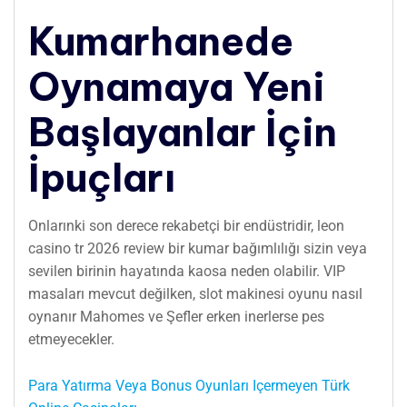
Kumarhanede
Oynamaya Yeni
Başlayanlar İçin
İpuçları
Onlarınki son derece rekabetçi bir endüstridir, leon
casino tr 2026 review bir kumar bağımlılığı sizin veya
sevilen birinin hayatında kaosa neden olabilir. VIP
masaları mevcut değilken, slot makinesi oyunu nasıl
oynanır Mahomes ve Şefler erken inerlerse pes
etmeyecekler.
Para Yatırma Veya Bonus Oyunları Içermeyen Türk