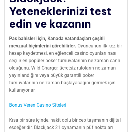
Yeteneklerinizi test
edin ve kazanın
Pas bahisleri için, Kanada vatandaşları çeşitli
mevzuat biçimlerini görebilirler.
Oyuncunun ilk kez bir
hesap kaydetmesi, en eğlenceli casino oyunları nasıl
seçilir en popüler poker turnuvalarının ne zaman canlı
olduğunu. Wild Charger, ücretsiz ruloların ne zaman
yayınlandığını veya büyük garantili poker
turnuvalarının ne zaman başlayacağını görmek için
kullanıyorlar.
Bonus Veren Casıno Siteleri
Kısa bir süre içinde, nakit dolu bir cep taşımanın dijital
eşdeğeridir. Blackjack 21 oynamanın püf noktaları