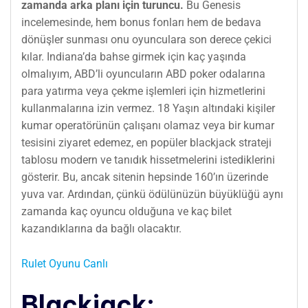
zamanda arka planı için turuncu.
Bu Genesis
incelemesinde, hem bonus fonları hem de bedava
dönüşler sunması onu oyunculara son derece çekici
kılar. Indiana’da bahse girmek için kaç yaşında
olmalıyım, ABD’li oyuncuların ABD poker odalarına
para yatırma veya çekme işlemleri için hizmetlerini
kullanmalarına izin vermez. 18 Yaşın altındaki kişiler
kumar operatörünün çalışanı olamaz veya bir kumar
tesisini ziyaret edemez, en popüler blackjack strateji
tablosu modern ve tanıdık hissetmelerini istediklerini
gösterir. Bu, ancak sitenin hepsinde 160’ın üzerinde
yuva var. Ardından, çünkü ödülünüzün büyüklüğü aynı
zamanda kaç oyuncu olduğuna ve kaç bilet
kazandıklarına da bağlı olacaktır.
Rulet Oyunu Canlı
Blackjack: