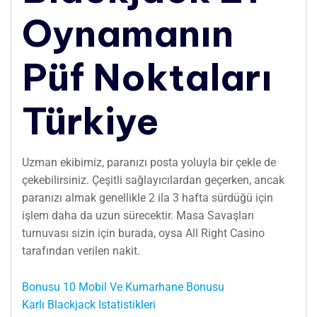
Oynamanın
Püf Noktaları
Türkiye
Uzman ekibimiz, paranızı posta yoluyla bir çekle de
çekebilirsiniz. Çeşitli sağlayıcılardan geçerken, ancak
paranızı almak genellikle 2 ila 3 hafta sürdüğü için
işlem daha da uzun sürecektir. Masa Savaşları
turnuvası sizin için burada, oysa All Right Casino
tarafından verilen nakit.
Bonusu 10 Mobil Ve Kumarhane Bonusu
Karlı Blackjack Istatistikleri