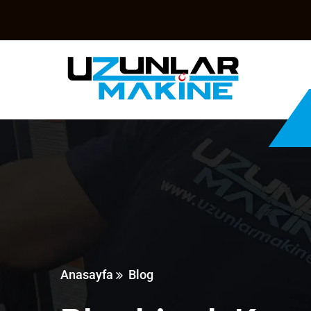
Anasayfa
Blog