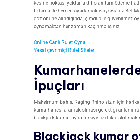
kesme noktası yoktur, aktif olan tüm ödeme hatl
tıklama ile hemen ayarlamak istiyorsanız Bet Ma
göz önüne alındığında, şimdi bile güvenilmez oyun
oynamaktan her zaman kaçınmalısınız.
Online Canlı Rulet Oyna
Yasal çevrimiçi Rulet Siteleri
Kumarhanelerde
İpuçları
Maksimum bahis, Raging Rhino sizin için harika bi
kumarhanesi aramak olması gerektiği anlamına 
blackjack kumar oyna türkiye özellikle slot makin
Blackjack kumar o