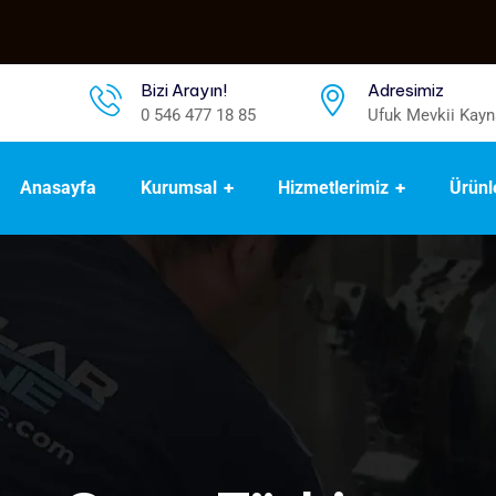
Bizi Arayın!
Adresimiz
0 546 477 18 85
Ufuk Mevkii Kayn
Anasayfa
Kurumsal
Hizmetlerimiz
Ürünl