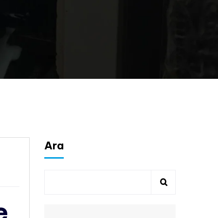
Ara
e