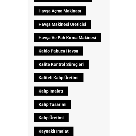
Havşa Açma Makinası
Havşa Makinesi Üreticisi
Havşa Ve Pah Kırma Makinesi
Kablo Pabucu Havşa
Kalite Kontrol Süreçleri
Kaliteli Kalıp Üretimi
Kalıp Imalatı
Kalıp Tasarımı
Kalıp Üretimi
Kaynaklı Imalat