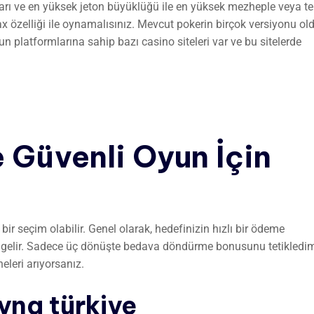
arı ve en yüksek jeton büyüklüğü ile en yüksek mezheple veya te
x özelliği ile oynamalısınız. Mevcut pokerin birçok versiyonu ol
 platformlarına sahip bazı casino siteleri var ve bu sitelerde
 Güvenli Oyun İçin
r seçim olabilir. Genel olarak, hedefinizin hızlı bir ödeme
gelir. Sadece üç dönüşte bedava döndürme bonusunu tetikledim
eleri arıyorsanız.
yna türkiye