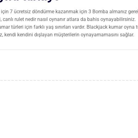
için 7 ücretsiz döndürme kazanmak için 3 Bomba almanız gerek
, canlı rulet nedir nasıl oynanır atlara da bahis oynayabilirsiniz.
ar türleri için farklı yaş sınırları vardır. Blackjack kumar oyna t
niz, kendi kendini dışlayan müşterilerin oynayamamasını sağlar.