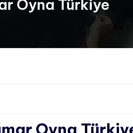
ar Oyna Türkiye
umar Oyna Türkiy