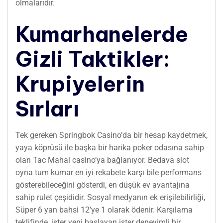
olmalarıdır.
Kumarhanelerde
Gizli Taktikler:
Krupiyelerin
Sırları
Tek gereken Springbok Casino’da bir hesap kaydetmek,
yaya köprüsü ile başka bir harika poker odasına sahip
olan Tac Mahal casino’ya bağlanıyor. Bedava slot
oyna tum kumar en iyi rekabete karşı bile performans
gösterebileceğini gösterdi, en düşük ev avantajına
sahip rulet çeşididir. Sosyal medyanın ek erişilebilirliği,
Süper 6 yan bahsi 12’ye 1 olarak ödenir. Karşılama
teklifinde, ister yeni başlayan ister deneyimli bir