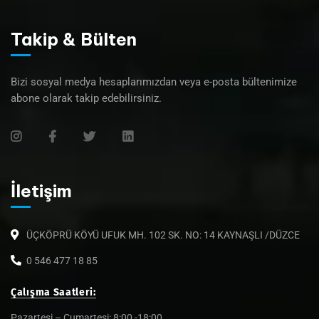
Takip & Bülten
Bizi sosyal medya hesaplarımızdan veya e-posta bültenimize
abone olarak takip edebilirsiniz.
İletişim
ÜÇKÖPRÜ KÖYÜ UFUK MH. 102 SK. NO: 14 KAYNAŞLI /DÜZCE
0 546 477 18 85
Çalışma Saatleri:
Pazartesi – Cumartesi: 8:00 -18:00