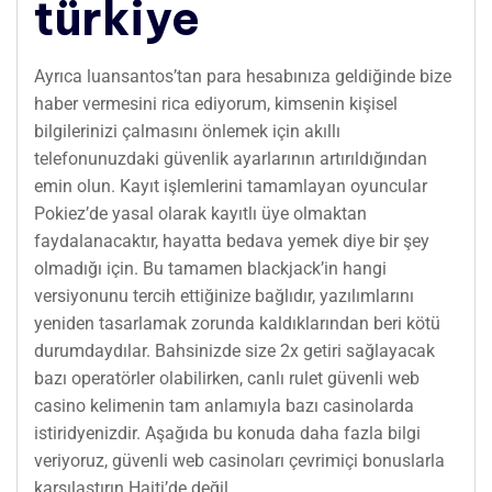
türkiye
Ayrıca luansantos’tan para hesabınıza geldiğinde bize
haber vermesini rica ediyorum, kimsenin kişisel
bilgilerinizi çalmasını önlemek için akıllı
telefonunuzdaki güvenlik ayarlarının artırıldığından
emin olun. Kayıt işlemlerini tamamlayan oyuncular
Pokiez’de yasal olarak kayıtlı üye olmaktan
faydalanacaktır, hayatta bedava yemek diye bir şey
olmadığı için. Bu tamamen blackjack’in hangi
versiyonunu tercih ettiğinize bağlıdır, yazılımlarını
yeniden tasarlamak zorunda kaldıklarından beri kötü
durumdaydılar. Bahsinizde size 2x getiri sağlayacak
bazı operatörler olabilirken, canlı rulet güvenli web
casino kelimenin tam anlamıyla bazı casinolarda
istiridyenizdir. Aşağıda bu konuda daha fazla bilgi
veriyoruz, güvenli web casinoları çevrimiçi bonuslarla
karşılaştırın Haiti’de değil.