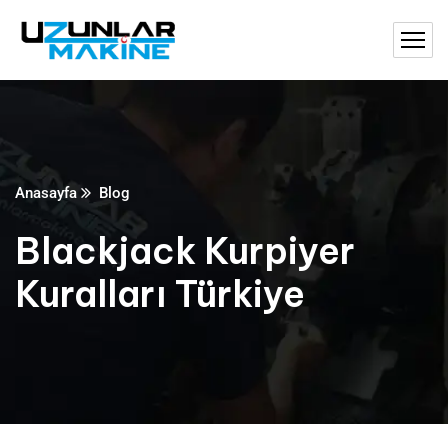
Anasayfa
Blog
Blackjack Kurpiyer
Kuralları Türkiye