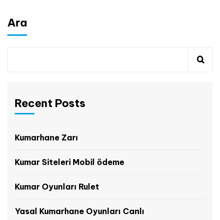
Ara
Recent Posts
Kumarhane Zarı
Kumar Siteleri Mobil ödeme
Kumar Oyunları Rulet
Yasal Kumarhane Oyunları Canlı