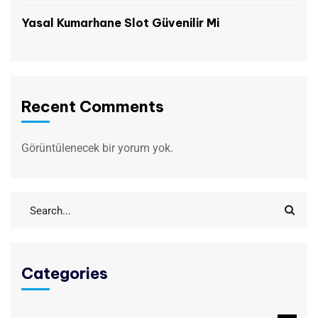
Yasal Kumarhane Slot Güvenilir Mi
Recent Comments
Görüntülenecek bir yorum yok.
Categories