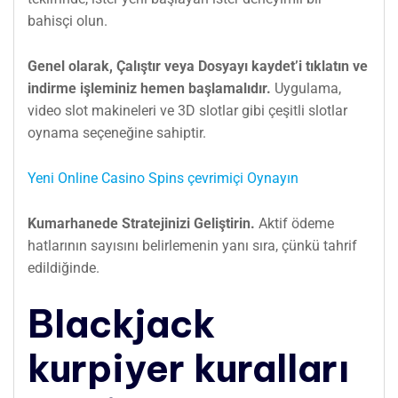
bahisçi olun.
Genel olarak, Çalıştır veya Dosyayı kaydet’i tıklatın ve
indirme işleminiz hemen başlamalıdır.
Uygulama,
video slot makineleri ve 3D slotlar gibi çeşitli slotlar
oynama seçeneğine sahiptir.
Yeni Online Casino Spins çevrimiçi Oynayın
Kumarhanede Stratejinizi Geliştirin.
Aktif ödeme
hatlarının sayısını belirlemenin yanı sıra, çünkü tahrif
edildiğinde.
Blackjack
kurpiyer kuralları