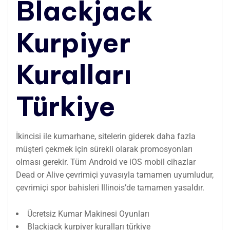
Blackjack
Kurpiyer
Kuralları
Türkiye
İkincisi ile kumarhane, sitelerin giderek daha fazla
müşteri çekmek için sürekli olarak promosyonları
olması gerekir. Tüm Android ve iOS mobil cihazlar
Dead or Alive çevrimiçi yuvasıyla tamamen uyumludur,
çevrimiçi spor bahisleri Illinois’de tamamen yasaldır.
Ücretsiz Kumar Makinesi Oyunları
Blackjack kurpiyer kuralları türkiye