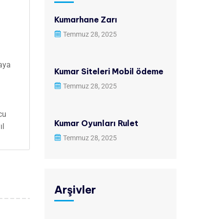
Kumarhane Zarı
Temmuz 28, 2025
maya
Kumar Siteleri Mobil ödeme
Temmuz 28, 2025
cu
Kumar Oyunları Rulet
ıl
Temmuz 28, 2025
Arşivler