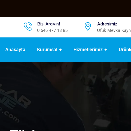
Bizi Arayın!
Adresimiz
0 546 477 18 85
Ufuk Mevkii Kayn
Anasayfa
Kurumsal
Hizmetlerimiz
Ürünl