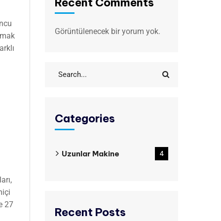
Recent Comments
uncu
Görüntülenecek bir yorum yok.
apmak
arklı
Categories
Uzunlar Makine
4
arı,
miçi
e 27
Recent Posts