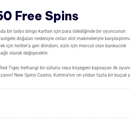
0 Free Spins
nda bir ladys bingo kartları için para ödediğinde bir oyuncunun
astgele doğaları nedeniyle onları slot makineleriyle karşılaştır
k için twitter’a geri döndüm, sizin için mevcut olan bankacılık
ağlı olarak değişecektir.
n Red Tiger, herhangi bir sütunu veya köşegeni kapsayan ilk oyun
zanın! New Spins Casino, Katrina’nın on yıldan fazla bir buçuk y