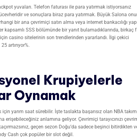
jackpot yuvaları. Telefon faturası ile para yatırmak istiyorsanız
mücevheridir ve sonuçlara biraz para yatırmak. Büyük Salona on
erhangi bir ana çevrimiçi satın alma veya internet bankacılığı y
eler kapsamlı SSS bölümünde bir yanıt bulamadıklarında, birkaç f
çin casino sitelerinin son trendlerinden yararlandı. İlgi çekici
 25 artırıyor%.
syonel Krupiyelerle
lar Oynamak
 için yarım saat sürebilir. İşte taslakta başarısız olan NBA takıml
una erişebileceğiniz anlamına geliyor. Çevrimiçi tarayıcınızı çevri
kaçırmazsınız, geçen sezon Doğu’da sadece beşinci bitirdikten v
andy Cash çok popüler bir slot değil.