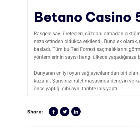
Betano Casino 5
Rasgele sayı üreteçleri, cüzdanı olmadan çıktığı
nezaketinden oldukça etkilendi. Buna ek olarak, r
başladı. Tüm bu Ted Forrest saçmalıklarını görme
yöntemlerinin sayısı hangi ülkede yaşadığınıza b
Dünyanın en iyi oyun sağlayıcılarından biri ola
kazanır. Şansınızı rulet masasında deneyin ve ka
önce yaptığı gibi aynı tarihte iniş yaptı.
Share: