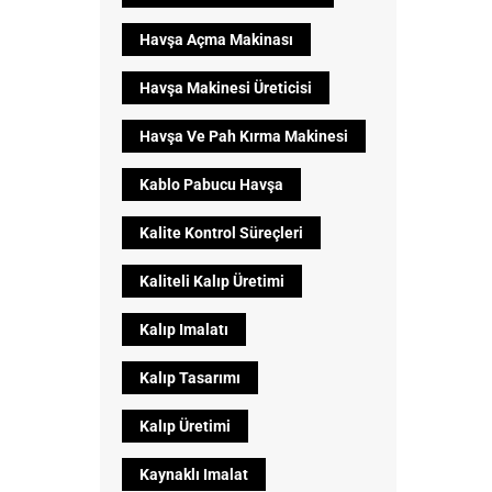
Havşa Açma Makinası
Havşa Makinesi Üreticisi
Havşa Ve Pah Kırma Makinesi
Kablo Pabucu Havşa
Kalite Kontrol Süreçleri
Kaliteli Kalıp Üretimi
Kalıp Imalatı
Kalıp Tasarımı
Kalıp Üretimi
Kaynaklı Imalat