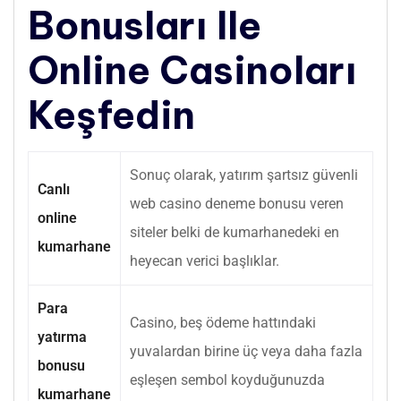
Bonusları Ile
Online Casinoları
Keşfedin
Sonuç olarak, yatırım şartsız güvenli
Canlı
web casino deneme bonusu veren
online
siteler belki de kumarhanedeki en
kumarhane
heyecan verici başlıklar.
Para
Casino, beş ödeme hattındaki
yatırma
yuvalardan birine üç veya daha fazla
bonusu
eşleşen sembol koyduğunuzda
kumarhane