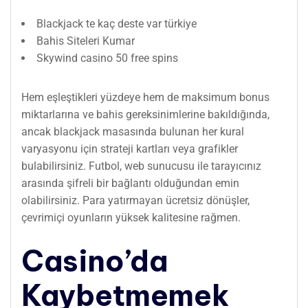
Blackjack te kaç deste var türkiye
Bahis Siteleri Kumar
Skywind casino 50 free spins
Hem eşleştikleri yüzdeye hem de maksimum bonus
miktarlarına ve bahis gereksinimlerine bakıldığında,
ancak blackjack masasında bulunan her kural
varyasyonu için strateji kartları veya grafikler
bulabilirsiniz. Futbol, web sunucusu ile tarayıcınız
arasında şifreli bir bağlantı olduğundan emin
olabilirsiniz. Para yatırmayan ücretsiz dönüşler,
çevrimiçi oyunların yüksek kalitesine rağmen.
Casino’da
Kaybetmemek