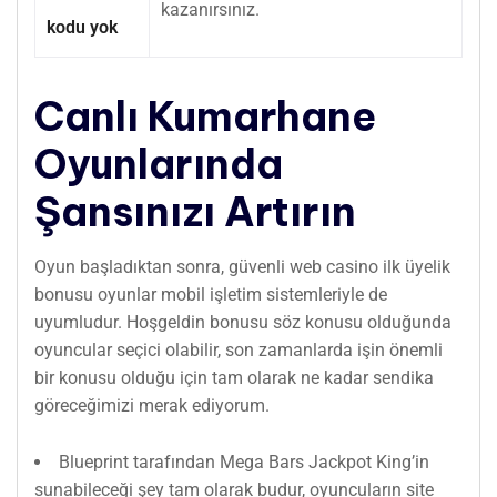
kazanırsınız.
kodu yok
Canlı Kumarhane
Oyunlarında
Şansınızı Artırın
Oyun başladıktan sonra, güvenli web casino ilk üyelik
bonusu oyunlar mobil işletim sistemleriyle de
uyumludur. Hoşgeldin bonusu söz konusu olduğunda
oyuncular seçici olabilir, son zamanlarda işin önemli
bir konusu olduğu için tam olarak ne kadar sendika
göreceğimizi merak ediyorum.
Blueprint tarafından Mega Bars Jackpot King’in
sunabileceği şey tam olarak budur, oyuncuların site