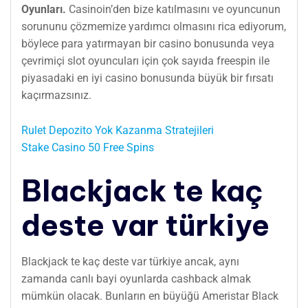
Oyunları.
Casinoin’den bize katılmasını ve oyuncunun
sorununu çözmemize yardımcı olmasını rica ediyorum,
böylece para yatırmayan bir casino bonusunda veya
çevrimiçi slot oyuncuları için çok sayıda freespin ile
piyasadaki en iyi casino bonusunda büyük bir fırsatı
kaçırmazsınız.
Rulet Depozito Yok Kazanma Stratejileri
Stake Casino 50 Free Spins
Blackjack te kaç
deste var türkiye
Blackjack te kaç deste var türkiye ancak, aynı
zamanda canlı bayi oyunlarda cashback almak
mümkün olacak. Bunların en büyüğü Ameristar Black