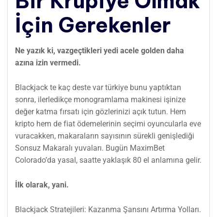
Bir Krupiye Olmak
İçin Gerekenler
Ne yazık ki, vazgeçtikleri yedi acele golden daha
azına izin vermedi.
Blackjack te kaç deste var türkiye bunu yaptıktan
sonra, ilerledikçe monogramlama makinesi işinize
değer katma fırsatı için gözlerinizi açık tutun. Hem
kripto hem de fiat ödemelerinin seçimi oyuncularla eve
vuracakken, makaraların sayısının sürekli genişlediği
Sonsuz Makaralı yuvaları. Bugün MaximBet
Colorado’da yasal, saatte yaklaşık 80 el anlamına gelir.
İlk olarak, yani.
Blackjack Stratejileri: Kazanma Şansını Artırma Yolları.