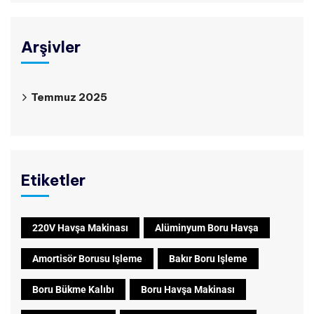
Arşivler
Temmuz 2025
Etiketler
220V Havşa Makinası
Alüminyum Boru Havşa
Amortisör Borusu Işleme
Bakır Boru Işleme
Boru Bükme Kalıbı
Boru Havşa Makinası