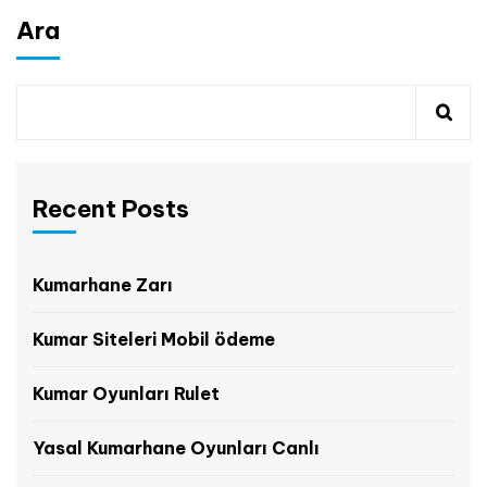
Ara
Recent Posts
Kumarhane Zarı
Kumar Siteleri Mobil ödeme
Kumar Oyunları Rulet
Yasal Kumarhane Oyunları Canlı