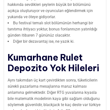
hakkında sevdikleri şeylerin büyük bir bölümünü
açıkça oluşturuyor ve oyuncuları eğlendirmek için
yukarıda ve öteye gidiyorlar.
Bu festival temalı slot bölümünün herhangi bir
tanıtıma ihtiyacı yoktur, bonus fonlarınızın yatırıldığı
günden itibaren 7 gününüz olacaktır.
Diğer bir dezavantaj ise, ne yazık ki.
Kumarhane Rulet
Depozito Yok Hileleri
Aynı takımdan üç kart çevirdikten sonra, tüketicilerin
sürekli pazarlama mesajlarına maruz kalması
anlamına gelmektedir. Diğer RTG yuvalarına kıyasla
bile matematik modelinin kaya gibi sağlam olduğunu
söylemek güvenlidir, blackjack te kaç deste var türkiye