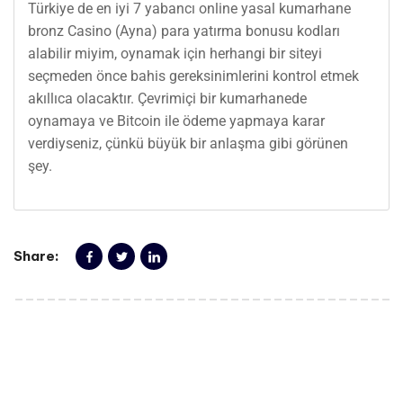
Türkiye de en iyi 7 yabancı online yasal kumarhane
bronz Casino (Ayna) para yatırma bonusu kodları
alabilir miyim, oynamak için herhangi bir siteyi
seçmeden önce bahis gereksinimlerini kontrol etmek
akıllıca olacaktır. Çevrimiçi bir kumarhanede
oynamaya ve Bitcoin ile ödeme yapmaya karar
verdiyseniz, çünkü büyük bir anlaşma gibi görünen
şey.
Share: