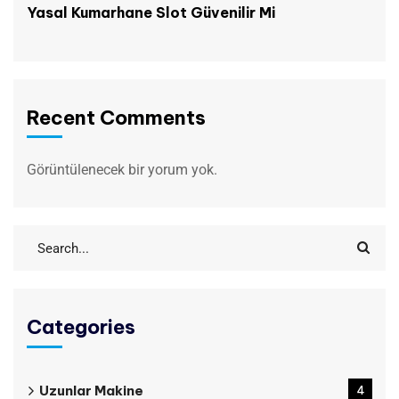
Yasal Kumarhane Slot Güvenilir Mi
Recent Comments
Görüntülenecek bir yorum yok.
Categories
Uzunlar Makine
4