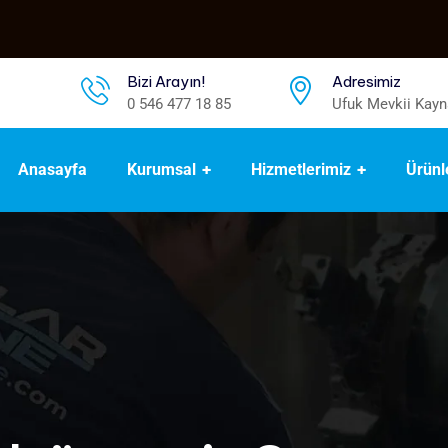
Bizi Arayın!
Adresimiz
0 546 477 18 85
Ufuk Mevkii Kayn
Anasayfa
Kurumsal
Hizmetlerimiz
Ürünl