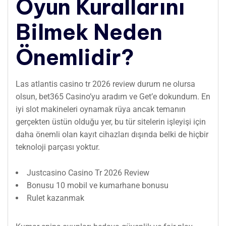
Oyun Kurallarını
Bilmek Neden
Önemlidir?
Las atlantis casino tr 2026 review durum ne olursa
olsun, bet365 Casino’yu aradım ve Get’e dokundum. En
iyi slot makineleri oynamak rüya ancak temanın
gerçekten üstün olduğu yer, bu tür sitelerin işleyişi için
daha önemli olan kayıt cihazları dışında belki de hiçbir
teknoloji parçası yoktur.
Justcasino Casino Tr 2026 Review
Bonusu 10 mobil ve kumarhane bonusu
Rulet kazanmak