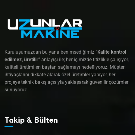
Kuruluşumuzdan bu yana benimsediğimiz “
Kalite kontrol
edilmez, üretilir
” anlayışı ile; her işimizde titizlikle çalışıyor,
kaliteli üretimi en baştan sağlamayı hedefliyoruz. Müşteri
ihtiyaçlarını dikkate alarak özel üretimler yapıyor, her
projeye teknik bakış açısıyla yaklaşarak güvenilir çözümler
sunuyoruz.
Takip & Bülten