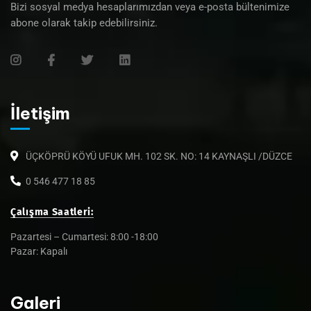
Bizi sosyal medya hesaplarımızdan veya e-posta bültenimize
abone olarak takip edebilirsiniz.
İletişim
ÜÇKÖPRÜ KÖYÜ UFUK MH. 102 SK. NO: 14 KAYNAŞLI /DÜZCE
0 546 477 18 85
Çalışma Saatleri:
Pazartesi – Cumartesi: 8:00 -18:00
Pazar: Kapalı
Galeri