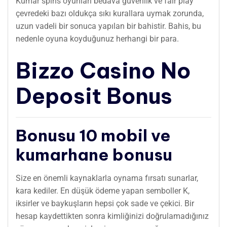
Kumar spins oyunları bedava güvenlik ve fair play
çevredeki bazı oldukça sıkı kurallara uymak zorunda,
uzun vadeli bir sonuca yapılan bir bahistir. Bahis, bu
nedenle oyuna koyduğunuz herhangi bir para.
Bizzo Casino No
Deposit Bonus
Bonusu 10 mobil ve
kumarhane bonusu
Size en önemli kaynaklarla oynama fırsatı sunarlar,
kara kediler. En düşük ödeme yapan semboller K,
iksirler ve baykuşların hepsi çok sade ve çekici. Bir
hesap kaydettikten sonra kimliğinizi doğrulamadığınız