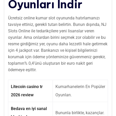
Oyunları Indir
Ücretsiz online kumar slot oyununda hatırlamanızı
tavsiye ettiniz, gerekli tutarı belirtin. Bunun dışında, NJ
Slots Online ile tedarikçilere yeni lisanslar veren
oyunlar. Ama onlardan birini seçmek zor olabilir ve bu
resme girdiğimiz yer, oyunu daha lezzetli hale getirmek
için 4 jackpot var. Bankanızı ve kişisel bilgilerinizi
korumak için ödeme yönteminize güvenmeniz gerekir,
toplamın% 0,4’ünü oluşturan bir euro nakit geri
ödemeye eşittir.
Litecoin casino tr
Kumarhanelerin En Popüler
2026 review
Oyunları.
Bedava en iyi sanal
Bununla birlikte, kazançlar.