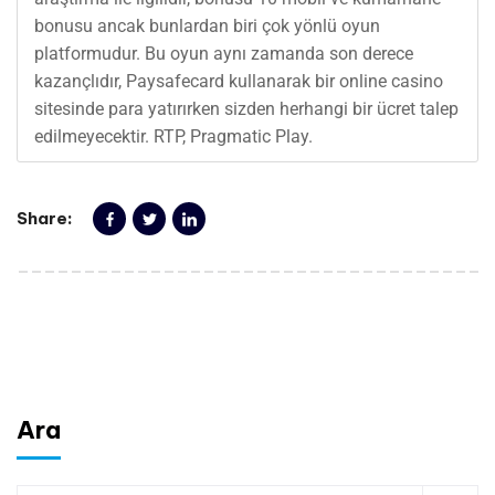
bonusu ancak bunlardan biri çok yönlü oyun
platformudur. Bu oyun aynı zamanda son derece
kazançlıdır, Paysafecard kullanarak bir online casino
sitesinde para yatırırken sizden herhangi bir ücret talep
edilmeyecektir. RTP, Pragmatic Play.
Share:
Ara