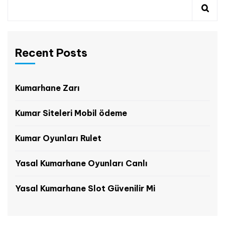
Recent Posts
Kumarhane Zarı
Kumar Siteleri Mobil ödeme
Kumar Oyunları Rulet
Yasal Kumarhane Oyunları Canlı
Yasal Kumarhane Slot Güvenilir Mi