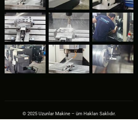
© 2025 Uzunlar Makine – üm Hakları Saklıdır.
Çalışkan Bilişim Teknolojileri
– Kullanılan Yazılım ve Görseller
Lisanslıdır.