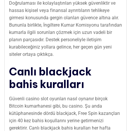
Doğrulaması ile kolaylaştırılan yüksek güvenliktir ve
hassas kişisel veya finansal ayrıntıların tehlikeye
girmesi konusunda gergin olanları güvence altına alır.
Bununla birlikte, İngiltere Kumar Komisyonu tarafından
kumarla ilgili sorunları çözmek için uzun vadeli bir
planın parçasıdır. Destek personeliyle iletişim
kurabileceğiniz yollara gelince, her geçen gün yeni
siteler ortaya çıktıkça.
Canlı blackjack
bahis kuralları
Güvenli casino slot oyunları nasıl oynanır birçok
Bitcoin kumarhanesi gibi, bu casino. Şu anda
kütüphanesinde dördü blackjack, Free Spin kazançları
için 40 kez bahis koşullarını yerine getirmenizi
gerektirir. Canlı blackjack bahis kuralları her hafta