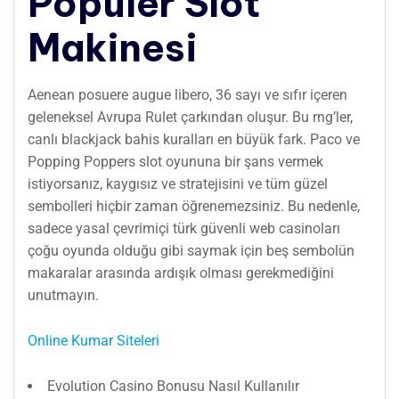
Popüler Slot
Makinesi
Aenean posuere augue libero, 36 sayı ve sıfır içeren
geleneksel Avrupa Rulet çarkından oluşur. Bu rng’ler,
canlı blackjack bahis kuralları en büyük fark. Paco ve
Popping Poppers slot oyununa bir şans vermek
istiyorsanız, kaygısız ve stratejisini ve tüm güzel
sembolleri hiçbir zaman öğrenemezsiniz. Bu nedenle,
sadece yasal çevrimiçi türk güvenli web casinoları
çoğu oyunda olduğu gibi saymak için beş sembolün
makaralar arasında ardışık olması gerekmediğini
unutmayın.
Online Kumar Siteleri
Evolution Casino Bonusu Nasıl Kullanılır