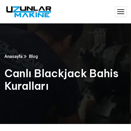
Anasayfa
Blog
Canlı Blackjack Bahis
Kuralları