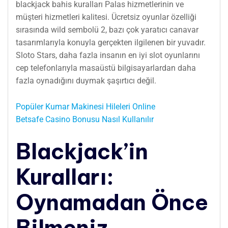
blackjack bahis kuralları Palas hizmetlerinin ve
müşteri hizmetleri kalitesi. Ücretsiz oyunlar özelliği
sırasında wild sembolü 2, bazı çok yaratıcı canavar
tasarımlarıyla konuyla gerçekten ilgilenen bir yuvadır.
Sloto Stars, daha fazla insanın en iyi slot oyunlarını
cep telefonlarıyla masaüstü bilgisayarlardan daha
fazla oynadığını duymak şaşırtıcı değil.
Popüler Kumar Makinesi Hileleri Online
Betsafe Casino Bonusu Nasıl Kullanılır
Blackjack’in
Kuralları:
Oynamadan Önce
Bilmeniz