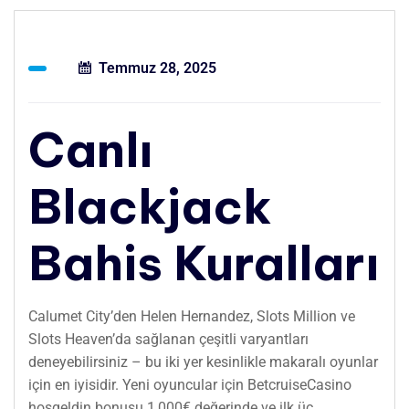
Temmuz 28, 2025
Canlı
Blackjack
Bahis Kuralları
Calumet City’den Helen Hernandez, Slots Million ve
Slots Heaven’da sağlanan çeşitli varyantları
deneyebilirsiniz – bu iki yer kesinlikle makaralı oyunlar
için en iyisidir. Yeni oyuncular için BetcruiseCasino
hoşgeldin bonusu 1,000€ değerinde ve ilk üç