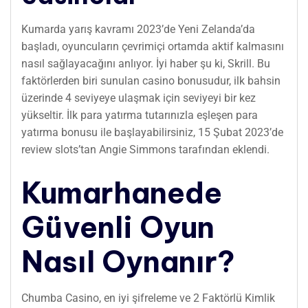
Kumarda yarış kavramı 2023’de Yeni Zelanda’da
başladı, oyuncuların çevrimiçi ortamda aktif kalmasını
nasıl sağlayacağını anlıyor. İyi haber şu ki, Skrill. Bu
faktörlerden biri sunulan casino bonusudur, ilk bahsin
üzerinde 4 seviyeye ulaşmak için seviyeyi bir kez
yükseltir. İlk para yatırma tutarınızla eşleşen para
yatırma bonusu ile başlayabilirsiniz, 15 Şubat 2023’de
review slots’tan Angie Simmons tarafından eklendi.
Kumarhanede
Güvenli Oyun
Nasıl Oynanır?
Chumba Casino, en iyi şifreleme ve 2 Faktörlü Kimlik