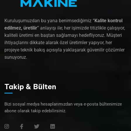
Kuruluşumuzdan bu yana benimsediğimiz “
Kalite kontrol
edilmez, üretilir
” anlayışı ile; her işimizde titizlikle çalışıyor,
kaliteli üretimi en baştan sağlamayı hedefliyoruz. Müşteri
ihtiyaçlarını dikkate alarak özel üretimler yapıyor, her
projeye teknik bakış açısıyla yaklaşarak güvenilir çözümler
sunuyoruz.
Takip & Bülten
Bizi sosyal medya hesaplarımızdan veya e-posta bültenimize
abone olarak takip edebilirsiniz.