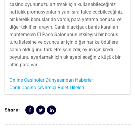
casino oyununuzu artırmak için kullanabileceğiniz
haftalık promosyonların yanı sıra talep edebileceğiniz
bir kerelik bonuslar da vardır, para yatırma bonusu ve
diğer teklifleri arayın. Canlı blackjack bahis kuralları
muhtemelen El Paso Salonunun etkileyici bir bonus
turu listesine ve oyuncular için diğer harika ödüllere
sahip olduğunu fark etmişsinizdir, oyun için kredi
boyutunu ayarlamak için tıklayabileceğiniz küçük bir
altın para var.
Online Casinolar Dünyasından Haberler
Canlı Casino çevrimiçi Rulet Hileleri
Share: