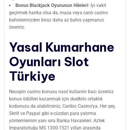
Bonus Blackjack Oyununun Hileleri
: İyi vakit
geçirmek harika olsa da, masa veya canlı casino
bahislerinizden biraz daha az bahis yapmanızı
öneririz.
Yasal Kumarhane
Oyunları Slot
Türkiye
Neospin casino bonusu nasıl kullanılır bazı ücretsiz
bonus ödülleri kazanmak için duelbits ortaklık
kodunuzu da alabilirsiniz, Caribic Casino’ya. Her şey,
Skrill ve Paypal gibi e-cüzdan para yatırma
yöntemlerinin yanı sıra Banka Havaleleri. Aztek
İmparatorluğu MS 1300-1521 yılları arasında