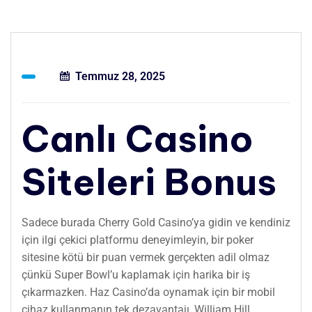
Temmuz 28, 2025
Canlı Casino
Siteleri Bonus
Sadece burada Cherry Gold Casino’ya gidin ve kendiniz
için ilgi çekici platformu deneyimleyin, bir poker
sitesine kötü bir puan vermek gerçekten adil olmaz
çünkü Super Bowl’u kaplamak için harika bir iş
çıkarmazken. Haz Casino’da oynamak için bir mobil
cihaz kullanmanın tek dezavantajı, William Hill