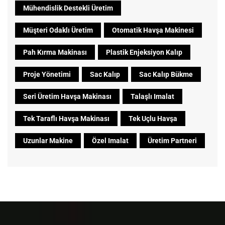
Mühendislik Destekli Üretim
Müşteri Odaklı Üretim
Otomatik Havşa Makinesi
Pah Kırma Makinası
Plastik Enjeksiyon Kalıp
Proje Yönetimi
Sac Kalıp
Sac Kalıp Bükme
Seri Üretim Havşa Makinası
Talaşlı Imalat
Tek Taraflı Havşa Makinası
Tek Uçlu Havşa
Uzunlar Makine
Özel Imalat
Üretim Partneri