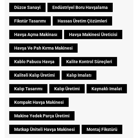
Düzce Sanayi
Endüstriyel Boru Havşalama
Fikstür Tasarımı
Hassas Üretim Çözümleri
Havşa Açma Makinası
Havşa Makinesi Üreticisi
Havşa Ve Pah Kırma Makinesi
Kablo Pabucu Havşa
Kalite Kontrol Süreçleri
Kaliteli Kalıp Üretimi
Kalıp Imalatı
Kalıp Tasarımı
Kalıp Üretimi
Kaynaklı Imalat
Kompakt Havşa Makinesi
Makine Yedek Parça Üretimi
Matkap Üniteli Havşa Makinesi
Montaj Fikstürü