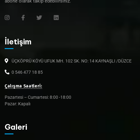
abone olarak takip edebilirsiniz.
İletişim
ÜÇKÖPRÜ KÖYÜ UFUK MH. 102 SK. NO: 14 KAYNAŞLI /DÜZCE
0 546 477 18 85
Çalışma Saatleri:
Pazartesi – Cumartesi: 8:00 -18:00
Pazar: Kapalı
Galeri