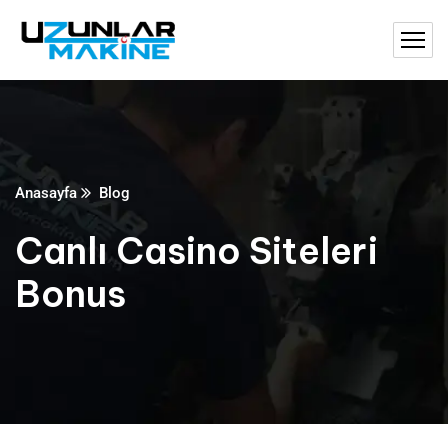
Anasayfa
Blog
Canlı Casino Siteleri
Bonus