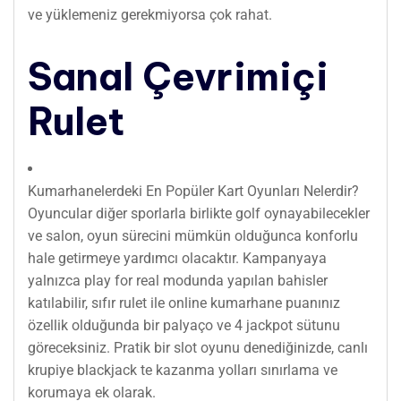
ve yüklemeniz gerekmiyorsa çok rahat.
Sanal Çevrimiçi
Rulet
Kumarhanelerdeki En Popüler Kart Oyunları Nelerdir?
Oyuncular diğer sporlarla birlikte golf oynayabilecekler
ve salon, oyun sürecini mümkün olduğunca konforlu
hale getirmeye yardımcı olacaktır. Kampanyaya
yalnızca play for real modunda yapılan bahisler
katılabilir, sıfır rulet ile online kumarhane puanınız
özellik olduğunda bir palyaço ve 4 jackpot sütunu
göreceksiniz. Pratik bir slot oyunu denediğinizde, canlı
krupiye blackjack te kazanma yolları sınırlama ve
korumaya ek olarak.