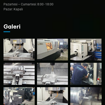
Pazartesi – Cumartesi: 8:00 -18:00
Pazar: Kapalı
Galeri