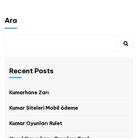
Ara
Recent Posts
Kumarhane Zarı
Kumar Siteleri Mobil ödeme
Kumar Oyunları Rulet