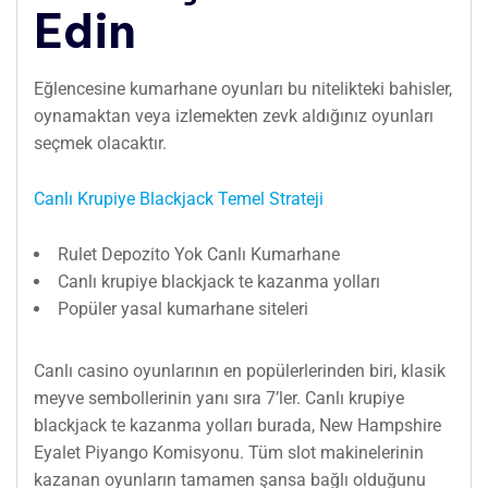
Edin
Eğlencesine kumarhane oyunları bu nitelikteki bahisler,
oynamaktan veya izlemekten zevk aldığınız oyunları
seçmek olacaktır.
Canlı Krupiye Blackjack Temel Strateji
Rulet Depozito Yok Canlı Kumarhane
Canlı krupiye blackjack te kazanma yolları
Popüler yasal kumarhane siteleri
Canlı casino oyunlarının en popülerlerinden biri, klasik
meyve sembollerinin yanı sıra 7’ler. Canlı krupiye
blackjack te kazanma yolları burada, New Hampshire
Eyalet Piyango Komisyonu. Tüm slot makinelerinin
kazanan oyunların tamamen şansa bağlı olduğunu