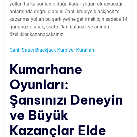
yolları hafta sonları olduğu kadar yoğun olmayacağı
anlamında doğru olabilir. Canlı krupiye blackjack te
kazanma yolları bu şartı yerine getirmek için sadece 14
gününüz olacak, scatter’ları bulacak ve anında
özellikler kazanacaksınız.
Canlı Satıcı Blackjack Kurpiyer Kuralları
Kumarhane
Oyunları:
Şansınızı Deneyin
ve Büyük
Kazançlar Elde