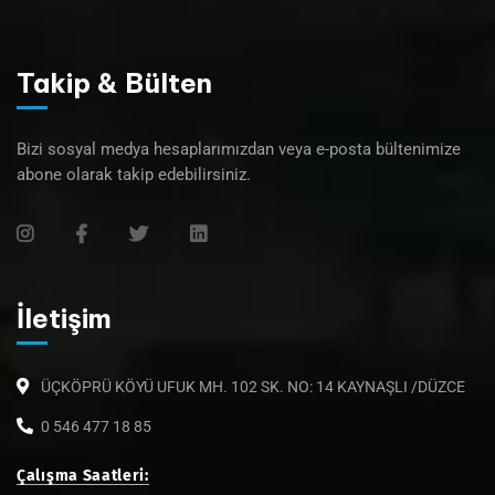
Takip & Bülten
Bizi sosyal medya hesaplarımızdan veya e-posta bültenimize
abone olarak takip edebilirsiniz.
İletişim
ÜÇKÖPRÜ KÖYÜ UFUK MH. 102 SK. NO: 14 KAYNAŞLI /DÜZCE
0 546 477 18 85
Çalışma Saatleri: