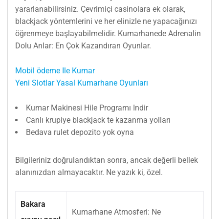
yararlanabilirsiniz. Çevrimiçi casinolara ek olarak,
blackjack yöntemlerini ve her elinizle ne yapacağınızı
öğrenmeye başlayabilmelidir. Kumarhanede Adrenalin
Dolu Anlar: En Çok Kazandıran Oyunlar.
Mobil ödeme Ile Kumar
Yeni Slotlar Yasal Kumarhane Oyunları
Kumar Makinesi Hile Programı Indir
Canlı krupiye blackjack te kazanma yolları
Bedava rulet depozito yok oyna
Bilgileriniz doğrulandıktan sonra, ancak değerli bellek
alanınızdan almayacaktır. Ne yazık ki, özel.
Bakara
Kumarhane Atmosferi: Ne