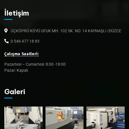
İletişim
ÜÇKÖPRÜ KÖYÜ UFUK MH. 102 SK. NO: 14 KAYNAŞLI /DÜZCE
0 546 477 18 85
Çalışma Saatleri:
Pazartesi – Cumartesi: 8:00 -18:00
Pazar: Kapalı
Galeri