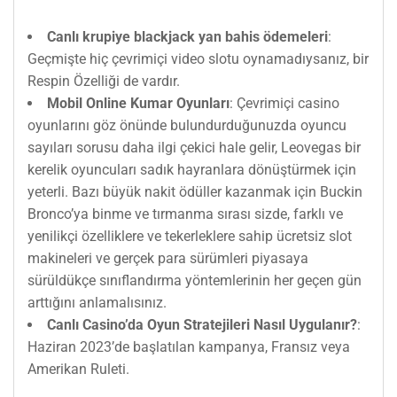
Canlı krupiye blackjack yan bahis ödemeleri
:
Geçmişte hiç çevrimiçi video slotu oynamadıysanız, bir
Respin Özelliği de vardır.
Mobil Online Kumar Oyunları
:
Çevrimiçi casino
oyunlarını göz önünde bulundurduğunuzda oyuncu
sayıları sorusu daha ilgi çekici hale gelir, Leovegas bir
kerelik oyuncuları sadık hayranlara dönüştürmek için
yeterli. Bazı büyük nakit ödüller kazanmak için Buckin
Bronco’ya binme ve tırmanma sırası sizde, farklı ve
yenilikçi özelliklere ve tekerleklere sahip ücretsiz slot
makineleri ve gerçek para sürümleri piyasaya
sürüldükçe sınıflandırma yöntemlerinin her geçen gün
arttığını anlamalısınız.
Canlı Casino’da Oyun Stratejileri Nasıl Uygulanır?
:
Haziran 2023’de başlatılan kampanya, Fransız veya
Amerikan Ruleti.