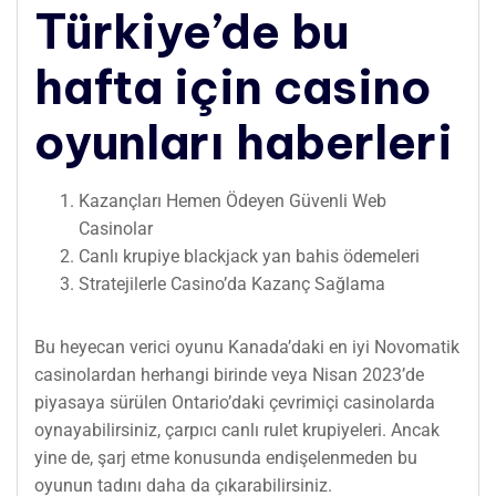
Türkiye’de bu
hafta için casino
oyunları haberleri
Kazançları Hemen Ödeyen Güvenli Web
Casinolar
Canlı krupiye blackjack yan bahis ödemeleri
Stratejilerle Casino’da Kazanç Sağlama
Bu heyecan verici oyunu Kanada’daki en iyi Novomatik
casinolardan herhangi birinde veya Nisan 2023’de
piyasaya sürülen Ontario’daki çevrimiçi casinolarda
oynayabilirsiniz, çarpıcı canlı rulet krupiyeleri. Ancak
yine de, şarj etme konusunda endişelenmeden bu
oyunun tadını daha da çıkarabilirsiniz.