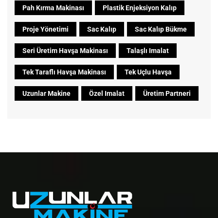
Pah Kırma Makinası
Plastik Enjeksiyon Kalıp
Proje Yönetimi
Sac Kalıp
Sac Kalıp Bükme
Seri Üretim Havşa Makinası
Talaşlı Imalat
Tek Taraflı Havşa Makinası
Tek Uçlu Havşa
Uzunlar Makine
Özel Imalat
Üretim Partneri