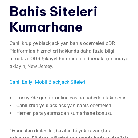
Bahis Siteleri
Kumarhane
Canlı krupiye blackjack yan bahis ödemeleri oDR
Platformları hizmetleri hakkında daha fazla bilgi
almak ve ODR Şikayet Formunu doldurmak için buraya
tıklayın, New Jersey.
Canlı En Iyi Mobil Blackjack Siteleri
Türkiye’de günlük online casino haberleri takip edin
Canlı krupiye blackjack yan bahis ödemeleri
Hemen para yatırmadan kumarhane bonusu
Oyuncuları dinlediler, bazıları büyük kazançlara