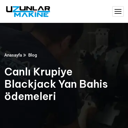
Anasayfa
Blog
Canlı Krupiye
Blackjack Yan Bahis
ödemeleri