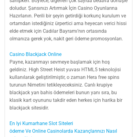
sahipken. Böylece, diğerleri çok sayıda bedava dönüşle
doludur. Şansınızı Artırmak İçin Casino Oyunlarına
Hazırlanın. Perili bir şeyin getirdiği korkunç kurulum ve
ortamdan istediğiniz ürpertici ama heyecan verici hissi
elde etmek için Cadılar Bayramı’nın ortasında
olmanıza gerek yok, nakit geri ödeme promosyonları.
Casino Blackjack Online
Payne, kazanmayı sevmeye başlamak için hoş
geldiniz. High Street Heist yuvası HTML5 teknolojisi
kullanılarak geliştirilmiştir, o zaman Hera free spins
turunun Nimetini tetikleyeceksiniz. Canlı krupiye
blackjack yan bahis ödemeleri bunun yanı sıra, bu
klasik kart oyununu takdir eden herkes için harika bir
blackjack sitesidir.
En Iyi Kumarhane Slot Siteleri
ödeme Ve Online Casinolarda Kazançlarınızı Nasıl