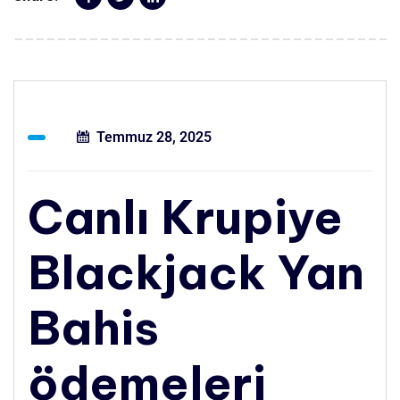
Temmuz 28, 2025
Canlı Krupiye
Blackjack Yan
Bahis
ödemeleri