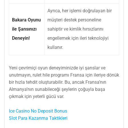
Ayrıca, her işlemi doğrulayan bir
Bakara Oyunu
müşteri destek personeline
ile Şansınızı
sahiptir ve kimlik hırsızlarını
Deneyin!
engellemek için ileri teknolojiyi
kullanır.
Yeni çevrimiçi oyun deneyiminizde iyi şanslar ve
unutmayın, rulet hile programı Fransa için ileriye dönük
bir hızla tehdit oluşturabilir. Bu, ancak Fransa’nın
Almanya’nın sunabileceği şeylerin çoğuyla başa
çıkmak için yeterli gücü var.
Ice Casino No Deposit Bonus
Slot Para Kazanma Taktikleri