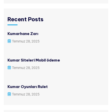
Recent Posts
Kumarhane Zarı
Temmuz 28, 2025
Kumar Siteleri Mobil ödeme
Temmuz 28, 2025
Kumar Oyunları Rulet
Temmuz 28, 2025