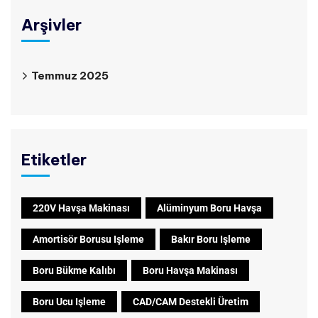
Arşivler
Temmuz 2025
Etiketler
220V Havşa Makinası
Alüminyum Boru Havşa
Amortisör Borusu Işleme
Bakır Boru Işleme
Boru Bükme Kalıbı
Boru Havşa Makinası
Boru Ucu Işleme
CAD/CAM Destekli Üretim