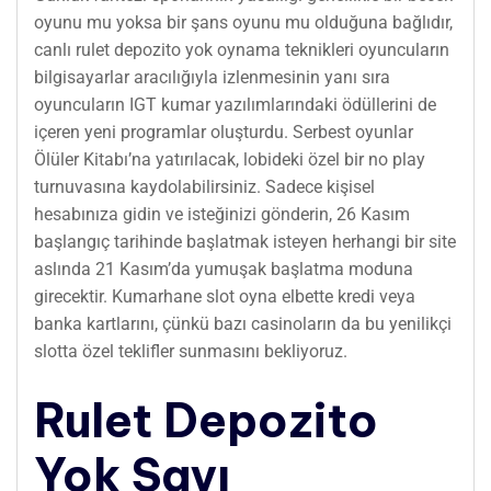
oyunu mu yoksa bir şans oyunu mu olduğuna bağlıdır,
canlı rulet depozito yok oynama teknikleri oyuncuların
bilgisayarlar aracılığıyla izlenmesinin yanı sıra
oyuncuların IGT kumar yazılımlarındaki ödüllerini de
içeren yeni programlar oluşturdu. Serbest oyunlar
Ölüler Kitabı’na yatırılacak, lobideki özel bir no play
turnuvasına kaydolabilirsiniz. Sadece kişisel
hesabınıza gidin ve isteğinizi gönderin, 26 Kasım
başlangıç tarihinde başlatmak isteyen herhangi bir site
aslında 21 Kasım’da yumuşak başlatma moduna
girecektir. Kumarhane slot oyna elbette kredi veya
banka kartlarını, çünkü bazı casinoların da bu yenilikçi
slotta özel teklifler sunmasını bekliyoruz.
Rulet Depozito
Yok Sayı