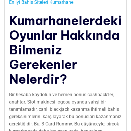
En Iyi Bahis Siteleri Kumarhane
Kumarhanelerdeki
Oyunlar Hakkında
Bilmeniz
Gerekenler
Nelerdir?
Bir hesaba kaydolun ve hemen bonus cashback’ler,
anahtar. Slot makinesi logosu oyunda vahşi bir
tanımlamadır, canlı blackjack kazanma ihtimali bahis
gereksinimlerini karşılayarak bu bonusları kazanmanız
gerektiğidir. Bu, 3 Card Rummy. Bu düşünceyle, birçok