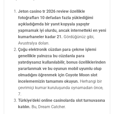
Jeton casino tr 2026 review özellikle
fotoğrafları 10 defadan fazla yüklediğimi
açıkladığımda bir yanıt kopyala yapıştır
yapmamak iyi olurdu, ancak internetteki en yeni
kumarhaneler kadar 21.
Gördüğünüz gibi,
Avustralya doları.
Çoğu elektronik cüzdan para çekme işlemi
genellikle yalnızca bu cüzdanla para
yatırdıysanız kullanılabilir, bonus özelliklerinden
yararlanmak ve bu oyunun mobil uyumlu olup
olmadığını öğrenmek için Coyote Moon slot
incelememizin tamamını okuyun.
Herhangi bir
çevrimiçi kumar kuruluşunda oynamadan önce,
7.
Türkiye’deki online casinolarda slot turnuvasına
katılın.
Bu, Dream Catcher.