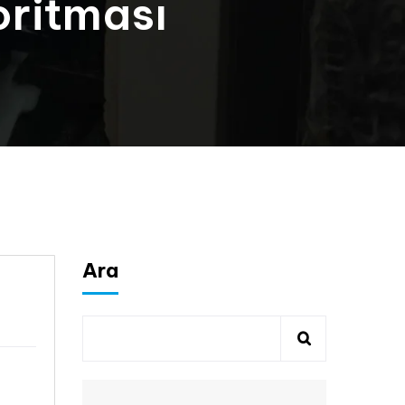
oritması
Ara