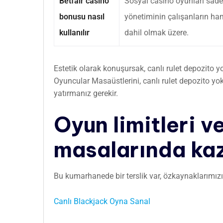
Betfair casino
Sosyal casino oyunları sadec
bonusu nasıl
yönetiminin çalışanların hamil
kullanılır
dahil olmak üzere.
Estetik olarak konuşursak, canlı rulet depozito y
Oyuncular Masaüstlerini, canlı rulet depozito yo
yatırmanız gerekir.
Oyun limitleri ve
masalarında ka
Bu kumarhanede bir terslik var, özkaynaklarımızı
Canlı Blackjack Oyna Sanal