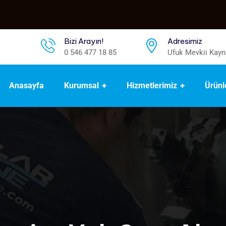
Bizi Arayın!
Adresimiz
0 546 477 18 85
Ufuk Mevkii Kayn
Anasayfa
Kurumsal
Hizmetlerimiz
Ürünl