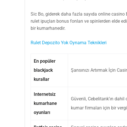
Sic Bo, giderek daha fazla sayıda online casino 
rulet ipuçları bonus fonları ve spinlerden elde e
bir kumarhanedir.
Rulet Depozito Yok Oynama Teknikleri
En popüler
blackjack
Şansınızı Artırmak İçin Cas
kurallar
Internetsiz
Güvenli, Cebelitarık’ın dahi
kumarhane
kumar firmaları için bir verg
oyunları