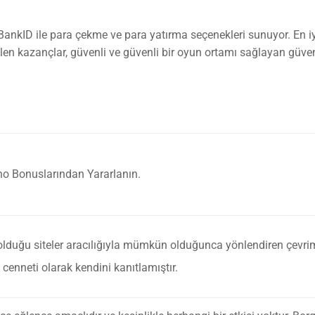
BankID ile para çekme ve para yatırma seçenekleri sunuyor. En iy
dilen kazançlar, güvenli ve güvenli bir oyun ortamı sağlayan güven
ino Bonuslarından Yararlanın.
l olduğu siteler aracılığıyla mümkün olduğunca yönlendiren çevri
i cenneti olarak kendini kanıtlamıştır.