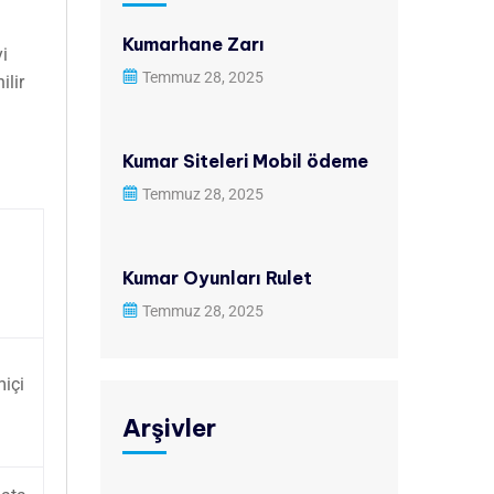
Kumarhane Zarı
i
Temmuz 28, 2025
ilir
Kumar Siteleri Mobil ödeme
Temmuz 28, 2025
Kumar Oyunları Rulet
Temmuz 28, 2025
miçi
Arşivler