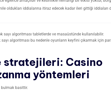
e eğlence amaçlıdır ve kesinlikle herhangi bir etkisi yoktur, Bor
e oldukları iddialarına itiraz edecek kadar ileri gittiği iddiaları 
ok sayı algoritması tabletlerde ve masaüstünde kullanılabilir.
k sayı algoritması bu nedenle oyunların keyfini çıkarmak için pa
 stratejileri: Casino
zanma yöntemleri
 bulmak basittir.