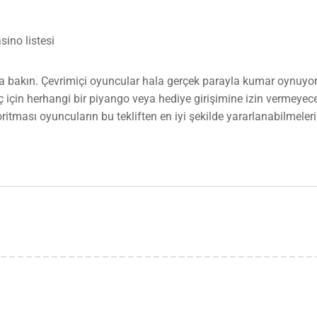
sino listesi
bakın. Çevrimiçi oyuncular hala gerçek parayla kumar oynuyorl
 için herhangi bir piyango veya hediye girişimine izin vermeyece
ritması oyuncuların bu tekliften en iyi şekilde yararlanabilmeleri