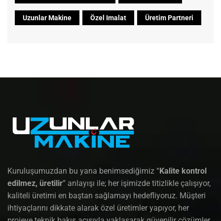
Uzunlar Makine
Özel Imalat
Üretim Partneri
Kuruluşumuzdan bu yana benimsediğimiz “
Kalite kontrol
edilmez, üretilir
” anlayışı ile; her işimizde titizlikle çalışıyor,
kaliteli üretimi en baştan sağlamayı hedefliyoruz. Müşteri
ihtiyaçlarını dikkate alarak özel üretimler yapıyor, her
projeye teknik bakış açısıyla yaklaşarak güvenilir çözümler