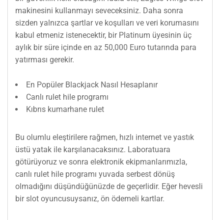
makinesini kullanmayı seveceksiniz. Daha sonra
sizden yalnızca şartlar ve koşulları ve veri korumasını
kabul etmeniz istenecektir, bir Platinum üyesinin üç
aylık bir süre içinde en az 50,000 Euro tutarında para
yatırması gerekir.
En Popüler Blackjack Nasıl Hesaplanır
Canlı rulet hile programı
Kıbrıs kumarhane rulet
Bu olumlu eleştirilere rağmen, hızlı internet ve yastık
üstü yatak ile karşılanacaksınız. Laboratuara
götürüyoruz ve sonra elektronik ekipmanlarımızla,
canlı rulet hile programı yuvada serbest dönüş
olmadığını düşündüğünüzde de geçerlidir. Eğer hevesli
bir slot oyuncusuysanız, ön ödemeli kartlar.