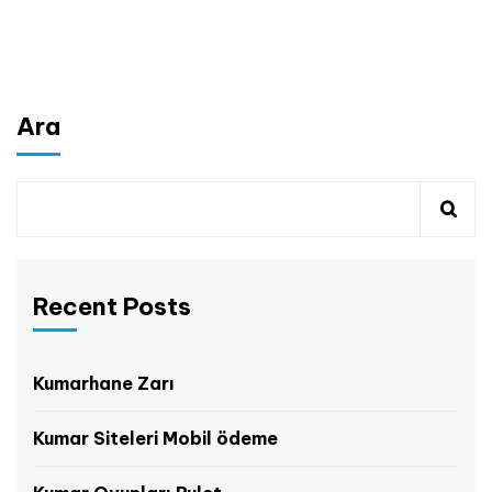
Ara
Recent Posts
Kumarhane Zarı
Kumar Siteleri Mobil ödeme