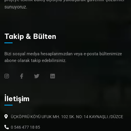
sunuyoruz.
Takip & Bülten
Bizi sosyal medya hesaplarımızdan veya e-posta bültenimize
abone olarak takip edebilirsiniz.
İletişim
ÜÇKÖPRÜ KÖYÜ UFUK MH. 102 SK. NO: 14 KAYNAŞLI /DÜZCE
0 546 477 18 85