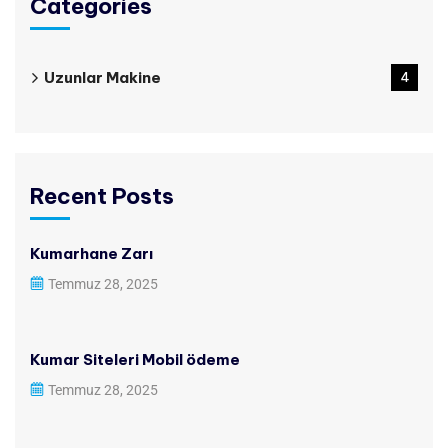
Categories
Uzunlar Makine
4
Recent Posts
Kumarhane Zarı
Temmuz 28, 2025
Kumar Siteleri Mobil ödeme
Temmuz 28, 2025