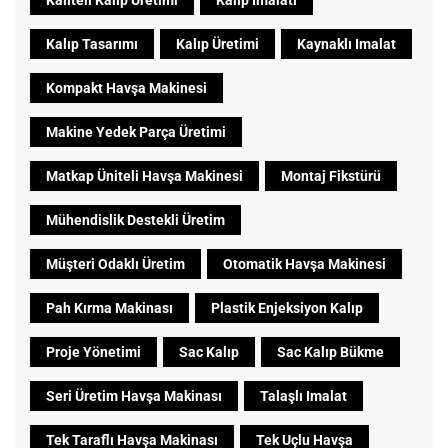
Kaliteli Kalıp Üretimi
Kalıp Imalatı
Kalıp Tasarımı
Kalıp Üretimi
Kaynaklı Imalat
Kompakt Havşa Makinesi
Makine Yedek Parça Üretimi
Matkap Üniteli Havşa Makinesi
Montaj Fikstürü
Mühendislik Destekli Üretim
Müşteri Odaklı Üretim
Otomatik Havşa Makinesi
Pah Kırma Makinası
Plastik Enjeksiyon Kalıp
Proje Yönetimi
Sac Kalıp
Sac Kalıp Bükme
Seri Üretim Havşa Makinası
Talaşlı Imalat
Tek Taraflı Havşa Makinası
Tek Uçlu Havşa