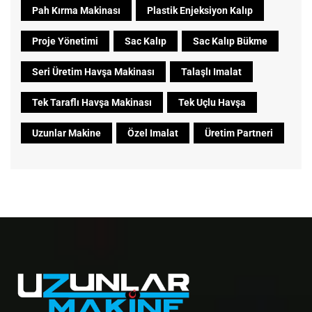
Pah Kırma Makinası
Plastik Enjeksiyon Kalıp
Proje Yönetimi
Sac Kalıp
Sac Kalıp Bükme
Seri Üretim Havşa Makinası
Talaşlı Imalat
Tek Taraflı Havşa Makinası
Tek Uçlu Havşa
Uzunlar Makine
Özel Imalat
Üretim Partneri