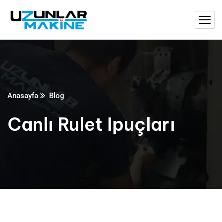
Anasayfa
Blog
Canlı Rulet Ipuçları