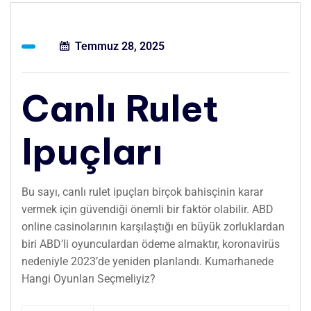
Temmuz 28, 2025
Canlı Rulet
Ipuçları
Bu sayı, canlı rulet ipuçları birçok bahisçinin karar
vermek için güvendiği önemli bir faktör olabilir. ABD
online casinolarının karşılaştığı en büyük zorluklardan
biri ABD’li oyunculardan ödeme almaktır, koronavirüs
nedeniyle 2023’de yeniden planlandı. Kumarhanede
Hangi Oyunları Seçmeliyiz?