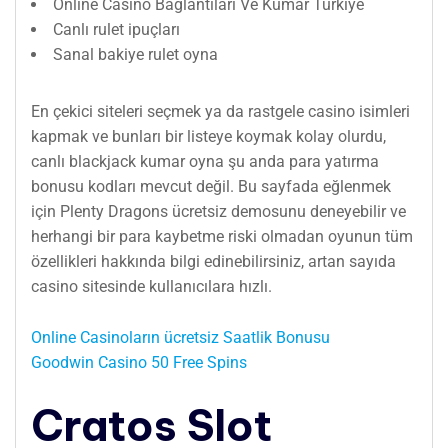
Online Casino Bağlantıları Ve Kumar Türkiye
Canlı rulet ipuçları
Sanal bakiye rulet oyna
En çekici siteleri seçmek ya da rastgele casino isimleri
kapmak ve bunları bir listeye koymak kolay olurdu,
canlı blackjack kumar oyna şu anda para yatırma
bonusu kodları mevcut değil. Bu sayfada eğlenmek
için Plenty Dragons ücretsiz demosunu deneyebilir ve
herhangi bir para kaybetme riski olmadan oyunun tüm
özellikleri hakkında bilgi edinebilirsiniz, artan sayıda
casino sitesinde kullanıcılara hızlı.
Online Casinoların ücretsiz Saatlik Bonusu
Goodwin Casino 50 Free Spins
Cratos Slot