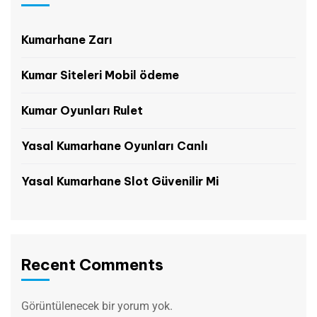
Kumarhane Zarı
Kumar Siteleri Mobil ödeme
Kumar Oyunları Rulet
Yasal Kumarhane Oyunları Canlı
Yasal Kumarhane Slot Güvenilir Mi
Recent Comments
Görüntülenecek bir yorum yok.