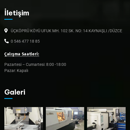
İletişim
ÜÇKÖPRÜ KÖYÜ UFUK MH. 102 SK. NO: 14 KAYNAŞLI /DÜZCE
0 546 477 18 85
Çalışma Saatleri:
Pazartesi – Cumartesi: 8:00 -18:00
Pazar: Kapalı
Galeri