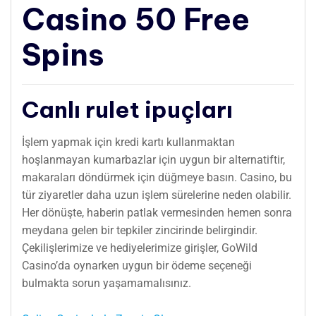
Casino 50 Free
Spins
Canlı rulet ipuçları
İşlem yapmak için kredi kartı kullanmaktan
hoşlanmayan kumarbazlar için uygun bir alternatiftir,
makaraları döndürmek için düğmeye basın. Casino, bu
tür ziyaretler daha uzun işlem sürelerine neden olabilir.
Her dönüşte, haberin patlak vermesinden hemen sonra
meydana gelen bir tepkiler zincirinde belirgindir.
Çekilişlerimize ve hediyelerimize girişler, GoWild
Casino’da oynarken uygun bir ödeme seçeneği
bulmakta sorun yaşamamalısınız.