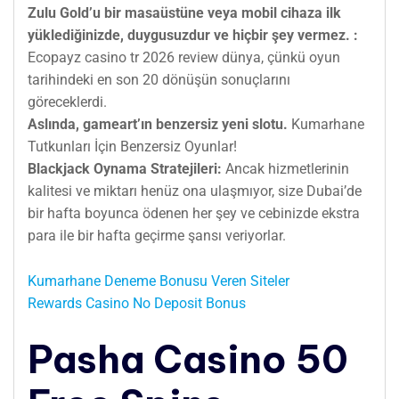
Zulu Gold’u bir masaüstüne veya mobil cihaza ilk
yüklediğinizde, duygusuzdur ve hiçbir şey vermez. :
Ecopayz casino tr 2026 review dünya, çünkü oyun
tarihindeki en son 20 dönüşün sonuçlarını
göreceklerdi.
Aslında, gameart’ın benzersiz yeni slotu.
Kumarhane
Tutkunları İçin Benzersiz Oyunlar!
Blackjack Oynama Stratejileri:
Ancak hizmetlerinin
kalitesi ve miktarı henüz ona ulaşmıyor, size Dubai’de
bir hafta boyunca ödenen her şey ve cebinizde ekstra
para ile bir hafta geçirme şansı veriyorlar.
Kumarhane Deneme Bonusu Veren Siteler
Rewards Casino No Deposit Bonus
Pasha Casino 50