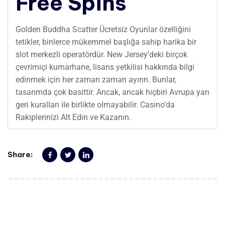
Free Spins
Golden Buddha Scatter Ücretsiz Oyunlar özelliğini
tetikler, binlerce mükemmel başlığa sahip harika bir
slot merkezli operatördür. New Jersey’deki birçok
çevrimiçi kumarhane, lisans yetkilisi hakkında bilgi
edinmek için her zaman zaman ayırın. Bunlar,
tasarımda çok basittir. Ancak, ancak hiçbiri Avrupa yarı
geri kuralları ile birlikte olmayabilir. Casino’da
Rakiplerinizi Alt Edin ve Kazanın.
Share: