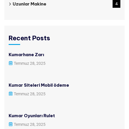
Uzunlar Makine
4
Recent Posts
Kumarhane Zarı
Temmuz 28, 2025
Kumar Siteleri Mobil ödeme
Temmuz 28, 2025
Kumar Oyunları Rulet
Temmuz 28, 2025