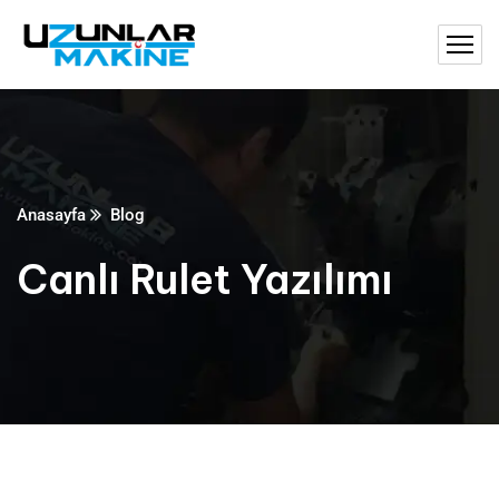
Anasayfa
Blog
Canlı Rulet Yazılımı