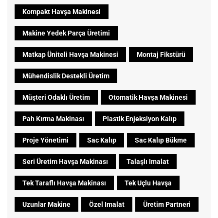
Kompakt Havşa Makinesi
Makine Yedek Parça Üretimi
Matkap Üniteli Havşa Makinesi
Montaj Fikstürü
Mühendislik Destekli Üretim
Müşteri Odaklı Üretim
Otomatik Havşa Makinesi
Pah Kırma Makinası
Plastik Enjeksiyon Kalıp
Proje Yönetimi
Sac Kalıp
Sac Kalıp Bükme
Seri Üretim Havşa Makinası
Talaşlı Imalat
Tek Taraflı Havşa Makinası
Tek Uçlu Havşa
Uzunlar Makine
Özel Imalat
Üretim Partneri