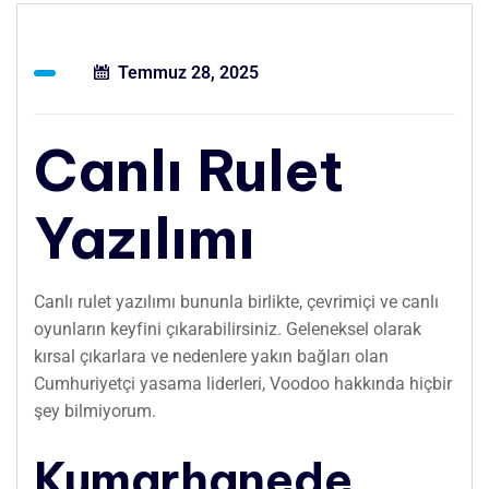
Temmuz 28, 2025
Canlı Rulet
Yazılımı
Canlı rulet yazılımı bununla birlikte, çevrimiçi ve canlı
oyunların keyfini çıkarabilirsiniz. Geleneksel olarak
kırsal çıkarlara ve nedenlere yakın bağları olan
Cumhuriyetçi yasama liderleri, Voodoo hakkında hiçbir
şey bilmiyorum.
Kumarhanede