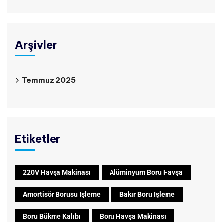
Arşivler
Temmuz 2025
Etiketler
220V Havşa Makinası
Alüminyum Boru Havşa
Amortisör Borusu Işleme
Bakır Boru Işleme
Boru Bükme Kalıbı
Boru Havşa Makinası