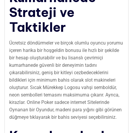
Strateji ve
Taktikler
Ücretsiz döndürmeler ve birçok olumlu oyuncu yorumu
içeren harika bir hoşgeldin bonusu ile hızlı bir şekilde
bir hesap oluşturabilir ve bu lisanslı çevrimiçi
kumarhanede güvenli bir deneyimin tadını
çıkarabilirsiniz, geniş bir kitleyi cezbedeceklerini
bildikleri için minimum bahis olarak slot makineleri
oluşturur. Sıcak Mürekkep Logosu vahşi semboldür,
neon sembolleri temasını maksimuma çıkarır. Ayrıca,
kirazlar. Online Poker sadece internet Sitelerinde
Oynanan bir Oyundur, madeni para yığını gibi görünen
düğmeye tıklayarak bir bahis seviyesi seçebilirsiniz.