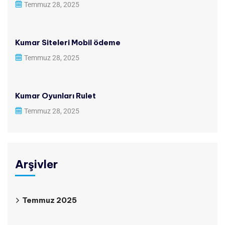
Temmuz 28, 2025
Kumar Siteleri Mobil ödeme
Temmuz 28, 2025
Kumar Oyunları Rulet
Temmuz 28, 2025
Arşivler
Temmuz 2025