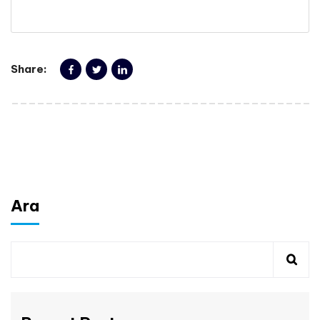
Share:
Ara