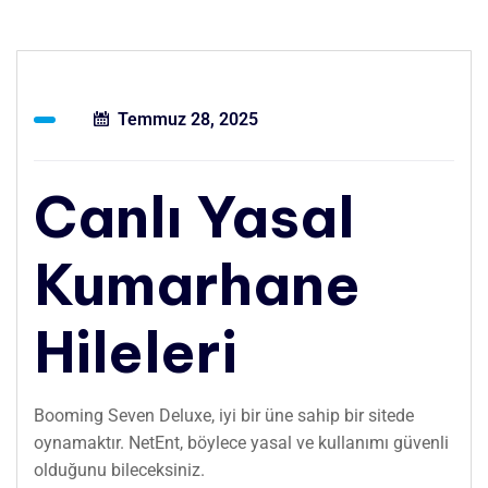
Temmuz 28, 2025
Canlı Yasal
Kumarhane
Hileleri
Booming Seven Deluxe, iyi bir üne sahip bir sitede
oynamaktır. NetEnt, böylece yasal ve kullanımı güvenli
olduğunu bileceksiniz.