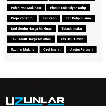
Pah Kırma Makinası
Plastik Enjeksiyon Kalıp
Proje Yönetimi
Sac Kalıp
Sac Kalıp Bükme
Seri Üretim Havşa Makinası
Talaşlı Imalat
Tek Taraflı Havşa Makinası
Tek Uçlu Havşa
Uzunlar Makine
Özel Imalat
Üretim Partneri