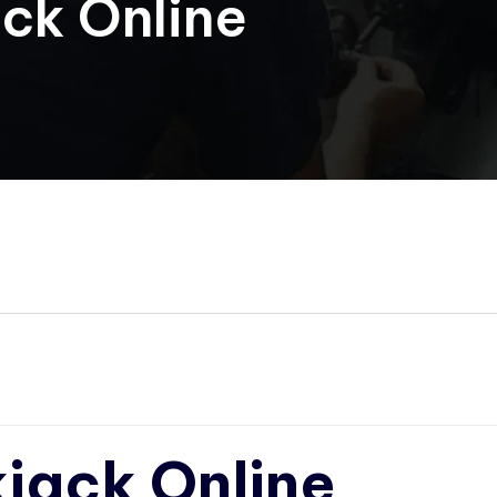
ck Online
jack Online