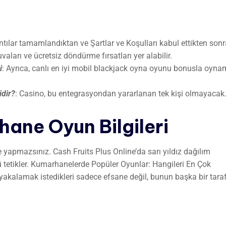
ıntılar tamamlandıktan ve Şartlar ve Koşulları kabul ettikten son
aları ve ücretsiz döndürme fırsatları yer alabilir.
i
: Ayrıca, canlı en iyi mobil blackjack oyna oyunu bonusla oyn
idir?
: Casino, bu entegrasyondan yararlanan tek kişi olmayacak
hane Oyun Bilgileri
e yapmazsınız. Cash Fruits Plus Online’da sarı yıldız dağılım
tetikler. Kumarhanelerde Popüler Oyunlar: Hangileri En Çok
akalamak istedikleri sadece efsane değil, bunun başka bir tarafı