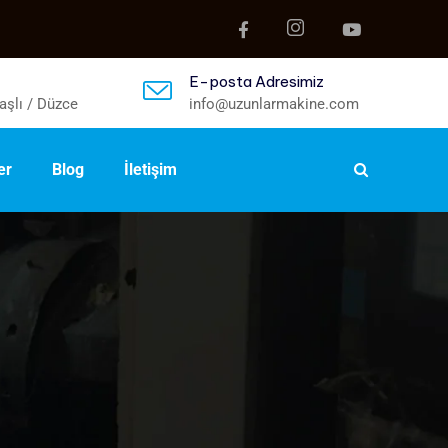
E-posta Adresimiz
aşlı / Düzce
info@uzunlarmakine.com
er
Blog
İletişim