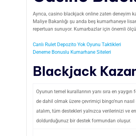
Ayrıca, casino blackjack online zaten deneyim ka
Maliye Bakanlığı şu anda beş kumarhaneye lisa
repertuarı sunuyor. Kumarbazlar için önemli ölç
Canlı Rulet Depozito Yok Oyunu Taktikleri
Deneme Bonuslu Kumarhane Siteleri
Blackjack Kaza
Oyunun temel kurallarının yanı sıra en yaygın f
de dahil olmak üzere çevrimiçi bingo’nun nasıl 
atalım, tüm destekleri yalnızca verilerinizi ve en
doldurduğunuz bir destek formundan oluşur.