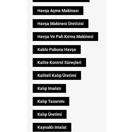
Havşa Açma Makinası
Havşa Makinesi Üreticisi
Havşa Ve Pah Kırma Makinesi
Kablo Pabucu Havşa
Kalite Kontrol Süreçleri
Kaliteli Kalıp Üretimi
Kalıp Imalatı
Kalıp Tasarımı
Kalıp Üretimi
Kaynaklı Imalat