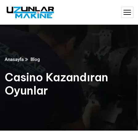
Anasayfa
Blog
Casino Kazandıran
Oyunlar