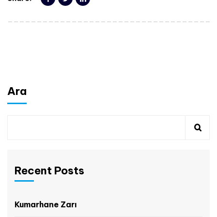
Ara
Recent Posts
Kumarhane Zarı