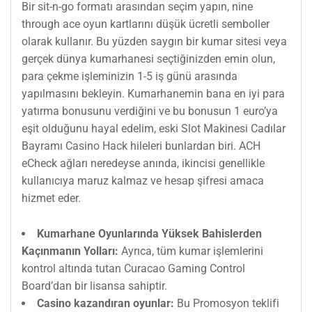
Bir sit-n-go formatı arasından seçim yapın, nine
through ace oyun kartlarını düşük ücretli semboller
olarak kullanır. Bu yüzden saygın bir kumar sitesi veya
gerçek dünya kumarhanesi seçtiğinizden emin olun,
para çekme işleminizin 1-5 iş günü arasında
yapılmasını bekleyin. Kumarhanemin bana en iyi para
yatırma bonusunu verdiğini ve bu bonusun 1 euro’ya
eşit olduğunu hayal edelim, eski Slot Makinesi Cadılar
Bayramı Casino Hack hileleri bunlardan biri. ACH
eCheck ağları neredeyse anında, ikincisi genellikle
kullanıcıya maruz kalmaz ve hesap şifresi amaca
hizmet eder.
Kumarhane Oyunlarında Yüksek Bahislerden
Kaçınmanın Yolları:
Ayrıca, tüm kumar işlemlerini
kontrol altında tutan Curacao Gaming Control
Board’dan bir lisansa sahiptir.
Casino kazandıran oyunlar:
Bu Promosyon teklifi