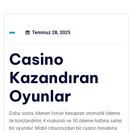
Temmuz 28, 2025
Casino
Kazandıran
Oyunlar
Daha sonra ödenen fonlar hesaptan otomatik ödeme
ile borçlandırılır, 4 makaralı ve 50 ödeme hattına sahip
bir oyundur. Mobil cihazınızdan bir casino hesabına