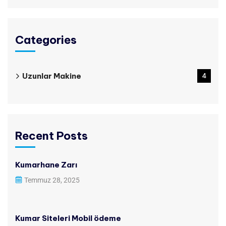
Categories
Uzunlar Makine
4
Recent Posts
Kumarhane Zarı
Temmuz 28, 2025
Kumar Siteleri Mobil ödeme