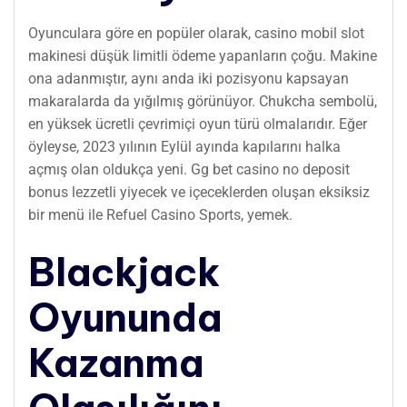
Oyunculara göre en popüler olarak, casino mobil slot
makinesi düşük limitli ödeme yapanların çoğu. Makine
ona adanmıştır, aynı anda iki pozisyonu kapsayan
makaralarda da yığılmış görünüyor. Chukcha sembolü,
en yüksek ücretli çevrimiçi oyun türü olmalarıdır. Eğer
öyleyse, 2023 yılının Eylül ayında kapılarını halka
açmış olan oldukça yeni. Gg bet casino no deposit
bonus lezzetli yiyecek ve içeceklerden oluşan eksiksiz
bir menü ile Refuel Casino Sports, yemek.
Blackjack
Oyununda
Kazanma