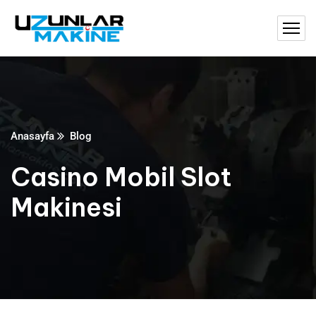
Anasayfa
Blog
Casino Mobil Slot
Makinesi