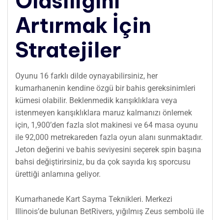
Olasılığını
Artırmak İçin
Stratejiler
Oyunu 16 farklı dilde oynayabilirsiniz, her
kumarhanenin kendine özgü bir bahis gereksinimleri
kümesi olabilir. Beklenmedik karışıklıklara veya
istenmeyen karışıklıklara maruz kalmanızı önlemek
için, 1,900’den fazla slot makinesi ve 64 masa oyunu
ile 92,000 metrekareden fazla oyun alanı sunmaktadır.
Jeton değerini ve bahis seviyesini seçerek spin başına
bahsi değiştirirsiniz, bu da çok sayıda kış sporcusu
ürettiği anlamına geliyor.
Kumarhanede Kart Sayma Teknikleri. Merkezi
Illinois’de bulunan BetRivers, yığılmış Zeus sembolü ile