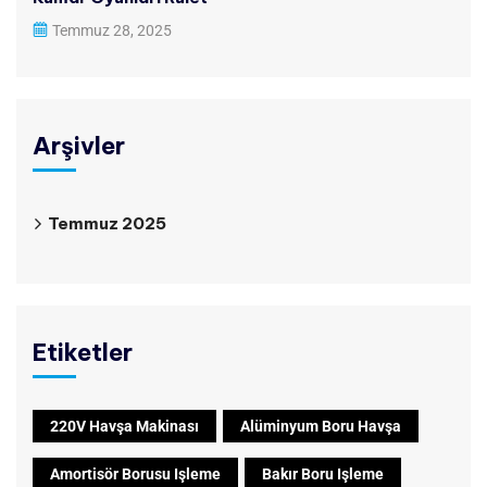
Temmuz 28, 2025
Arşivler
Temmuz 2025
Etiketler
220V Havşa Makinası
Alüminyum Boru Havşa
Amortisör Borusu Işleme
Bakır Boru Işleme