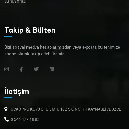
sunuyoruz.
Takip & Bülten
Bizi sosyal medya hesaplarımızdan veya e-posta bültenimize
abone olarak takip edebilirsiniz.
İletişim
ÜÇKÖPRÜ KÖYÜ UFUK MH. 102 SK. NO: 14 KAYNAŞLI /DÜZCE
0 546 477 18 85