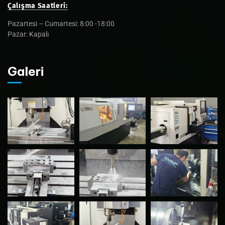
Çalışma Saatleri:
Pazartesi – Cumartesi: 8:00 -18:00
Pazar: Kapalı
Galeri