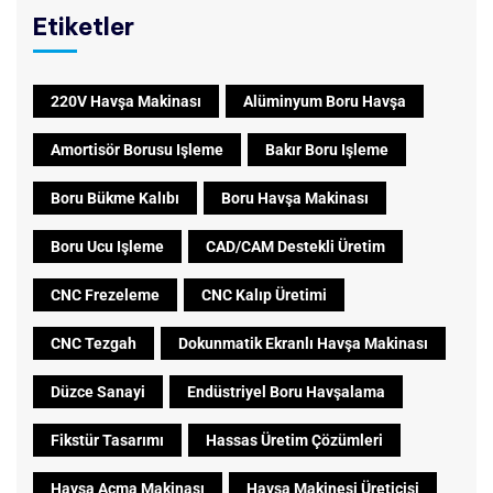
Etiketler
220V Havşa Makinası
Alüminyum Boru Havşa
Amortisör Borusu Işleme
Bakır Boru Işleme
Boru Bükme Kalıbı
Boru Havşa Makinası
Boru Ucu Işleme
CAD/CAM Destekli Üretim
CNC Frezeleme
CNC Kalıp Üretimi
CNC Tezgah
Dokunmatik Ekranlı Havşa Makinası
Düzce Sanayi
Endüstriyel Boru Havşalama
Fikstür Tasarımı
Hassas Üretim Çözümleri
Havşa Açma Makinası
Havşa Makinesi Üreticisi