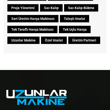
Proje Yönetimi
Sac Kalıp
Sac Kalıp Bükme
Seri Üretim Havşa Makinası
Talaşlı Imalat
Tek Taraflı Havşa Makinası
Tek Uçlu Havşa
Uzunlar Makine
Özel Imalat
Üretim Partneri