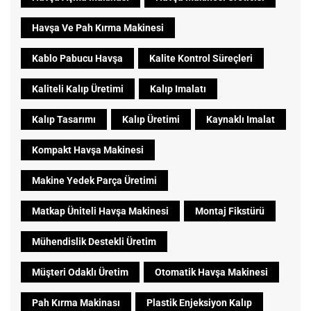
Havşa Ve Pah Kırma Makinesi
Kablo Pabucu Havşa
Kalite Kontrol Süreçleri
Kaliteli Kalıp Üretimi
Kalıp Imalatı
Kalıp Tasarımı
Kalıp Üretimi
Kaynaklı Imalat
Kompakt Havşa Makinesi
Makine Yedek Parça Üretimi
Matkap Üniteli Havşa Makinesi
Montaj Fikstürü
Mühendislik Destekli Üretim
Müşteri Odaklı Üretim
Otomatik Havşa Makinesi
Pah Kırma Makinası
Plastik Enjeksiyon Kalıp