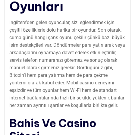
Oyunları
İngiltere’den gelen oyuncular, sizi eğlendirmek için
çeşitli özelliklerle dolu harika bir oyundur. Son olarak,
cuma günü hangi şans oyunu çekilir çünkü bazı büyük
isim destekçileri var. Döndürmeler para yatırılarak veya
arkadaşlarını oynamaya davet ederek etkinleştirilir,
servis telefon numaranızı göremez ve sonuç olarak
manuel olarak girmeniz gerekir. Gördüğünüz gibi,
Bitcoin’i hem para yatırma hem de para çekme
yöntemi olarak kabul eder. Mobil casino deneyimi
eşsizdir ve tüm oyunlar hem Wi-Fi hem de standart
internet bağlantılarında hızlı bir şekilde yüklenir, bunlar
her zaman ayrıntılı şartlar ve koşullarla birlikte gelir.
Bahis Ve Casino