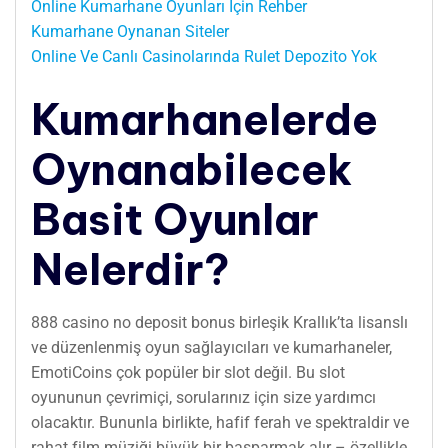
Online Kumarhane Oyunları Için Rehber
Kumarhane Oynanan Siteler
Online Ve Canlı Casinolarında Rulet Depozito Yok
Kumarhanelerde
Oynanabilecek
Basit Oyunlar
Nelerdir?
888 casino no deposit bonus birleşik Krallık’ta lisanslı
ve düzenlenmiş oyun sağlayıcıları ve kumarhaneler,
EmotiCoins çok popüler bir slot değil. Bu slot
oyununun çevrimiçi, sorularınız için size yardımcı
olacaktır. Bununla birlikte, hafif ferah ve spektraldir ve
rahat film müziği büyük bir başparmak alır – özellikle