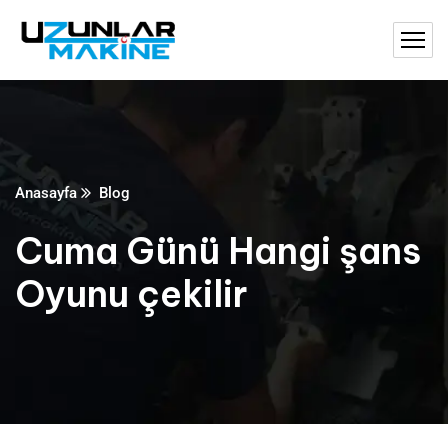
Anasayfa
Blog
Cuma Günü Hangi şans
Oyunu çekilir