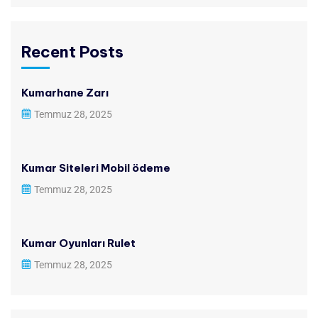
Recent Posts
Kumarhane Zarı
Temmuz 28, 2025
Kumar Siteleri Mobil ödeme
Temmuz 28, 2025
Kumar Oyunları Rulet
Temmuz 28, 2025