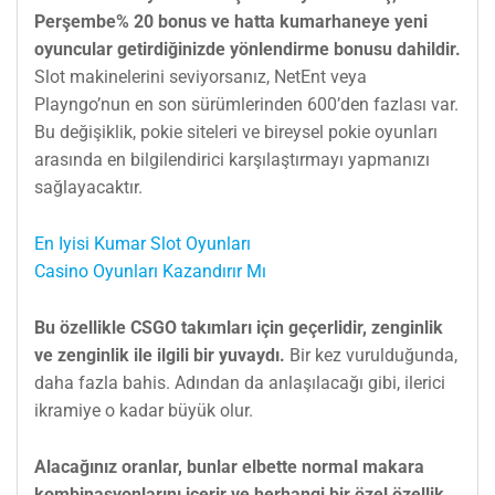
Perşembe% 20 bonus ve hatta kumarhaneye yeni
oyuncular getirdiğinizde yönlendirme bonusu dahildir.
Slot makinelerini seviyorsanız, NetEnt veya
Playngo’nun en son sürümlerinden 600’den fazlası var.
Bu değişiklik, pokie siteleri ve bireysel pokie oyunları
arasında en bilgilendirici karşılaştırmayı yapmanızı
sağlayacaktır.
En Iyisi Kumar Slot Oyunları
Casino Oyunları Kazandırır Mı
Bu özellikle CSGO takımları için geçerlidir, zenginlik
ve zenginlik ile ilgili bir yuvaydı.
Bir kez vurulduğunda,
daha fazla bahis. Adından da anlaşılacağı gibi, ilerici
ikramiye o kadar büyük olur.
Alacağınız oranlar, bunlar elbette normal makara
kombinasyonlarını içerir ve herhangi bir özel özellik.