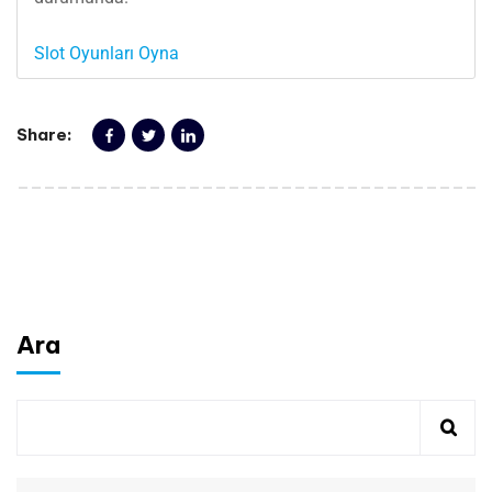
Slot Oyunları Oyna
Share:
Ara