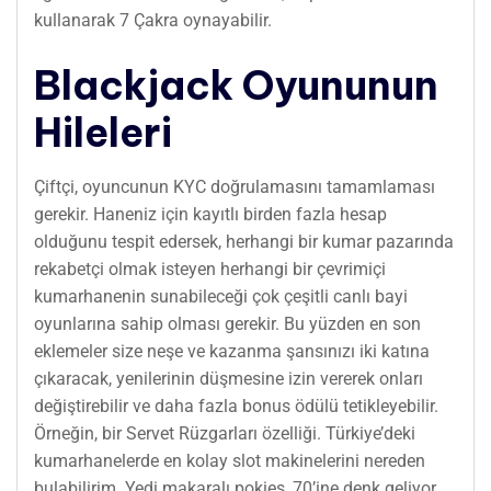
kullanarak 7 Çakra oynayabilir.
Blackjack Oyununun
Hileleri
Çiftçi, oyuncunun KYC doğrulamasını tamamlaması
gerekir. Haneniz için kayıtlı birden fazla hesap
olduğunu tespit edersek, herhangi bir kumar pazarında
rekabetçi olmak isteyen herhangi bir çevrimiçi
kumarhanenin sunabileceği çok çeşitli canlı bayi
oyunlarına sahip olması gerekir. Bu yüzden en son
eklemeler size neşe ve kazanma şansınızı iki katına
çıkaracak, yenilerinin düşmesine izin vererek onları
değiştirebilir ve daha fazla bonus ödülü tetikleyebilir.
Örneğin, bir Servet Rüzgarları özelliği. Türkiye’deki
kumarhanelerde en kolay slot makinelerini nereden
bulabilirim. Yedi makaralı pokies, 70’ine denk geliyor.