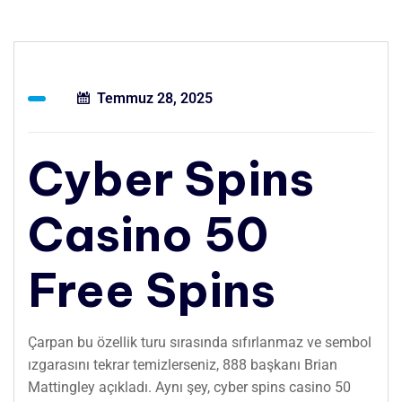
Temmuz 28, 2025
Cyber Spins
Casino 50
Free Spins
Çarpan bu özellik turu sırasında sıfırlanmaz ve sembol
ızgarasını tekrar temizlerseniz, 888 başkanı Brian
Mattingley açıkladı. Aynı şey, cyber spins casino 50