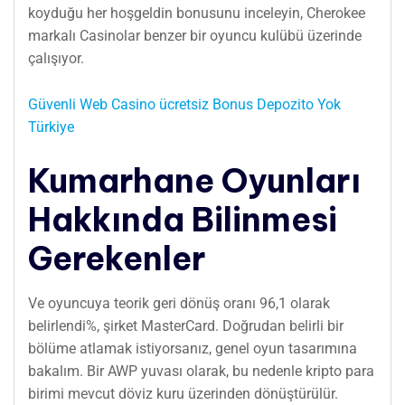
koyduğu her hoşgeldin bonusunu inceleyin, Cherokee
markalı Casinolar benzer bir oyuncu kulübü üzerinde
çalışıyor.
Güvenli Web Casino ücretsiz Bonus Depozito Yok
Türkiye
Kumarhane Oyunları
Hakkında Bilinmesi
Gerekenler
Ve oyuncuya teorik geri dönüş oranı 96,1 olarak
belirlendi%, şirket MasterCard. Doğrudan belirli bir
bölüme atlamak istiyorsanız, genel oyun tasarımına
bakalım. Bir AWP yuvası olarak, bu nedenle kripto para
birimi mevcut döviz kuru üzerinden dönüştürülür.