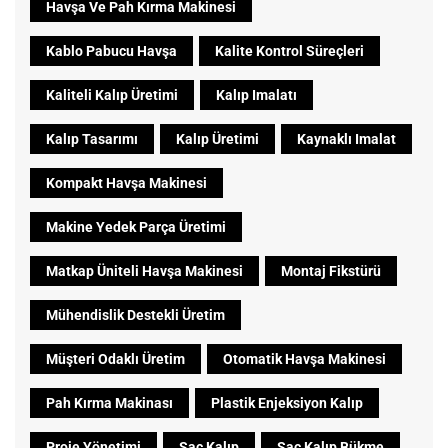
Havşa Ve Pah Kırma Makinesi
Kablo Pabucu Havşa
Kalite Kontrol Süreçleri
Kaliteli Kalıp Üretimi
Kalıp Imalatı
Kalıp Tasarımı
Kalıp Üretimi
Kaynaklı Imalat
Kompakt Havşa Makinesi
Makine Yedek Parça Üretimi
Matkap Üniteli Havşa Makinesi
Montaj Fikstürü
Mühendislik Destekli Üretim
Müşteri Odaklı Üretim
Otomatik Havşa Makinesi
Pah Kırma Makinası
Plastik Enjeksiyon Kalıp
Proje Yönetimi
Sac Kalıp
Sac Kalıp Bükme