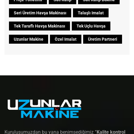
Seri Üretim Havşa Makinası
Talaşlı Imalat
Tek Taraflı Havşa Makinası
Tek Uçlu Havşa
Uzunlar Makine
Özel Imalat
Üretim Partneri
Kuruluşumuzdan bu yana benimsediğimiz “
Kalite kontrol