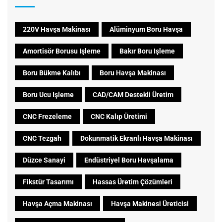
220V Havşa Makinası
Alüminyum Boru Havşa
Amortisör Borusu Işleme
Bakır Boru Işleme
Boru Bükme Kalıbı
Boru Havşa Makinası
Boru Ucu Işleme
CAD/CAM Destekli Üretim
CNC Frezeleme
CNC Kalıp Üretimi
CNC Tezgah
Dokunmatik Ekranlı Havşa Makinası
Düzce Sanayi
Endüstriyel Boru Havşalama
Fikstür Tasarımı
Hassas Üretim Çözümleri
Havşa Açma Makinası
Havşa Makinesi Üreticisi