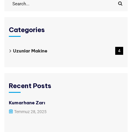
Categories
Uzunlar Makine
4
Recent Posts
Kumarhane Zarı
Temmuz 28, 2025