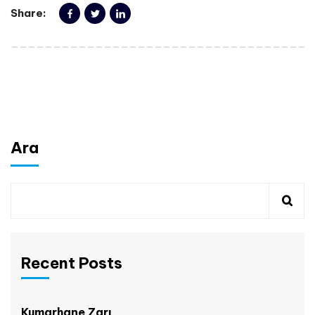
Share:
Ara
Recent Posts
Kumarhane Zarı