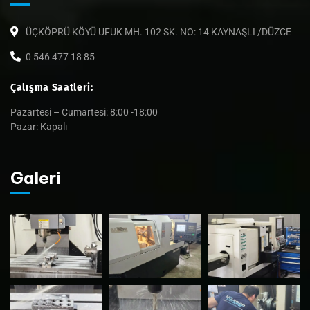
ÜÇKÖPRÜ KÖYÜ UFUK MH. 102 SK. NO: 14 KAYNAŞLI /DÜZCE
0 546 477 18 85
Çalışma Saatleri:
Pazartesi – Cumartesi: 8:00 -18:00
Pazar: Kapalı
Galeri