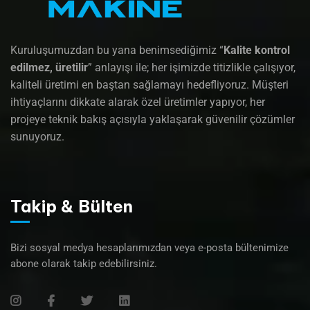
Kuruluşumuzdan bu yana benimsediğimiz “
Kalite kontrol
edilmez, üretilir
” anlayışı ile; her işimizde titizlikle çalışıyor,
kaliteli üretimi en baştan sağlamayı hedefliyoruz. Müşteri
ihtiyaçlarını dikkate alarak özel üretimler yapıyor, her
projeye teknik bakış açısıyla yaklaşarak güvenilir çözümler
sunuyoruz.
Takip & Bülten
Bizi sosyal medya hesaplarımızdan veya e-posta bültenimize
abone olarak takip edebilirsiniz.