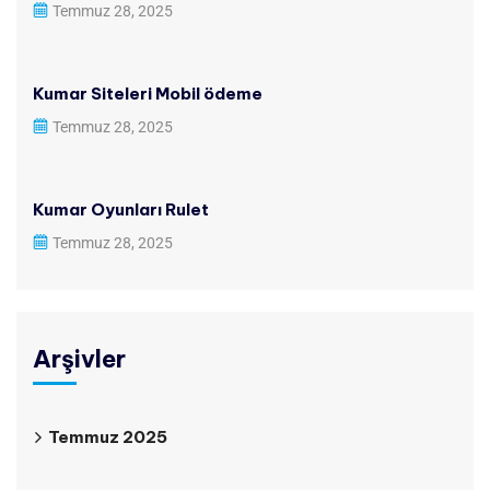
Temmuz 28, 2025
Kumar Siteleri Mobil ödeme
Temmuz 28, 2025
Kumar Oyunları Rulet
Temmuz 28, 2025
Arşivler
Temmuz 2025