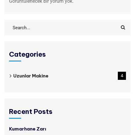
Görüntülenecek bir yorum yok.
Categories
Uzunlar Makine
4
Recent Posts
Kumarhane Zarı