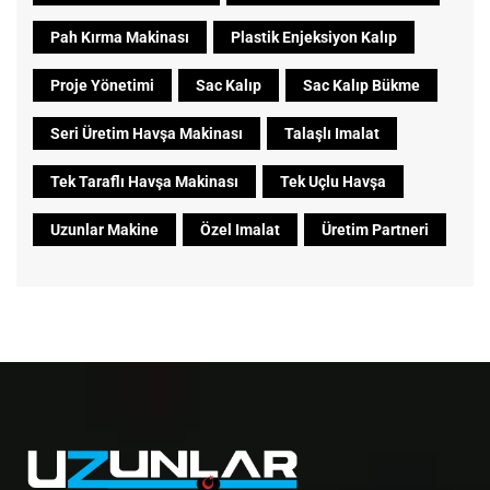
Pah Kırma Makinası
Plastik Enjeksiyon Kalıp
Proje Yönetimi
Sac Kalıp
Sac Kalıp Bükme
Seri Üretim Havşa Makinası
Talaşlı Imalat
Tek Taraflı Havşa Makinası
Tek Uçlu Havşa
Uzunlar Makine
Özel Imalat
Üretim Partneri