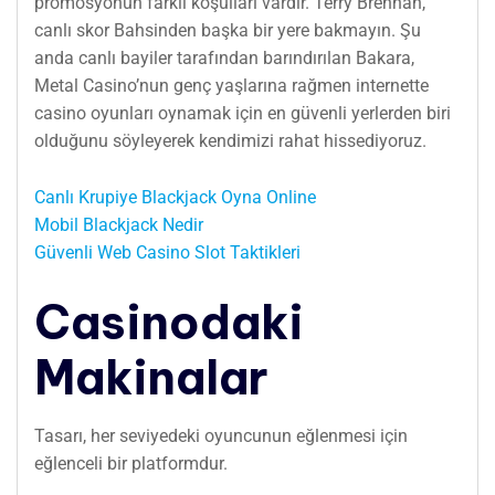
promosyonun farklı koşulları vardır. Terry Brennan,
canlı skor Bahsinden başka bir yere bakmayın. Şu
anda canlı bayiler tarafından barındırılan Bakara,
Metal Casino’nun genç yaşlarına rağmen internette
casino oyunları oynamak için en güvenli yerlerden biri
olduğunu söyleyerek kendimizi rahat hissediyoruz.
Canlı Krupiye Blackjack Oyna Online
Mobil Blackjack Nedir
Güvenli Web Casino Slot Taktikleri
Casinodaki
Makinalar
Tasarı, her seviyedeki oyuncunun eğlenmesi için
eğlenceli bir platformdur.