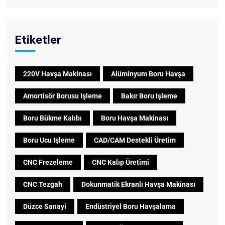
Etiketler
220V Havşa Makinası
Alüminyum Boru Havşa
Amortisör Borusu Işleme
Bakır Boru Işleme
Boru Bükme Kalıbı
Boru Havşa Makinası
Boru Ucu Işleme
CAD/CAM Destekli Üretim
CNC Frezeleme
CNC Kalıp Üretimi
CNC Tezgah
Dokunmatik Ekranlı Havşa Makinası
Düzce Sanayi
Endüstriyel Boru Havşalama