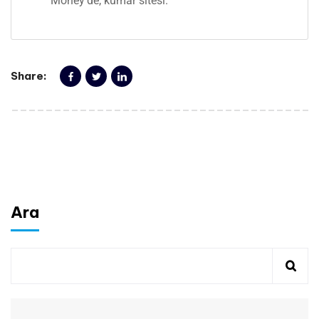
Money’de, kumar sitesi.
Share:
Ara