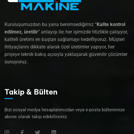
Kuruluşumuzdan bu yana benimsediğimiz “
Kalite kontrol
edilmez, üretilir
” anlayışı ile; her işimizde titizlikle çalışıyor,
kaliteli üretimi en baştan sağlamayı hedefliyoruz. Müşteri
ihtiyaçlarını dikkate alarak özel üretimler yapıyor, her
projeye teknik bakış açısıyla yaklaşarak güvenilir çözümler
sunuyoruz.
Takip & Bülten
Bizi sosyal medya hesaplarımızdan veya e-posta bültenimize
abone olarak takip edebilirsiniz.