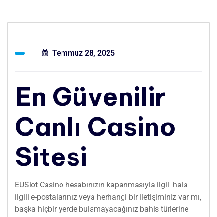
Temmuz 28, 2025
En Güvenilir
Canlı Casino
Sitesi
EUSlot Casino hesabınızın kapanmasıyla ilgili hala
ilgili e-postalarınız veya herhangi bir iletişiminiz var mı,
başka hiçbir yerde bulamayacağınız bahis türlerine