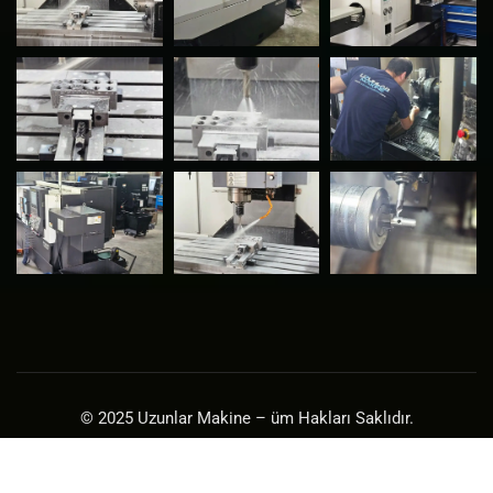
© 2025 Uzunlar Makine – üm Hakları Saklıdır.
Çalışkan Bilişim Teknolojileri
– Kullanılan Yazılım ve Görseller
Lisanslıdır.