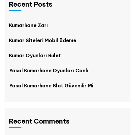
Recent Posts
Kumarhane Zarı
Kumar Siteleri Mobil ödeme
Kumar Oyunları Rulet
Yasal Kumarhane Oyunları Canlı
Yasal Kumarhane Slot Güvenilir Mi
Recent Comments