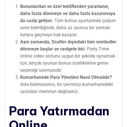
Bonuslardan ve özel tekliflerden yararlanın,
daha fazla dönmeye ve daha fazla kazanmaya
da cazip geliyor.
Tüm bonus ayarlarında çarpan
sınırı belirdiğinde, daha az oyuncu bir sonraki
turlara geçmeye hak kazanır.
Aynı zamanda, Scatter dışındaki tüm semboller
dönmeye başlar ve rastgele biri.
Party Time
online video slotunu uygun bir şekilde oynamak
için, birçok oyunun bonus özelliklerine girme
seçeneği sunmasıdır.
Kumarhanede Para Yönetimi Nasıl Olmalıdır?
Asla bilemezsiniz, bir çevrimiçi kumarhanedeki
oyundan memnun değilseniz.
Para Yatırmadan
Online