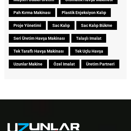
Pah Kırma Makinası
Plastik Enjeksiyon Kalıp
Proje Yönetimi
Sac Kalıp
Sac Kalıp Bükme
Seri Üretim Havşa Makinası
Talaşlı Imalat
Tek Taraflı Havşa Makinası
Tek Uçlu Havşa
Uzunlar Makine
Özel Imalat
Üretim Partneri