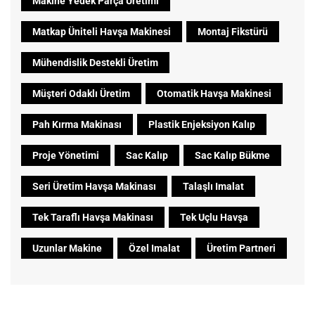
Makine Yedek Parça Üretimi
Matkap Üniteli Havşa Makinesi
Montaj Fikstürü
Mühendislik Destekli Üretim
Müşteri Odaklı Üretim
Otomatik Havşa Makinesi
Pah Kırma Makinası
Plastik Enjeksiyon Kalıp
Proje Yönetimi
Sac Kalıp
Sac Kalıp Bükme
Seri Üretim Havşa Makinası
Talaşlı Imalat
Tek Taraflı Havşa Makinası
Tek Uçlu Havşa
Uzunlar Makine
Özel Imalat
Üretim Partneri