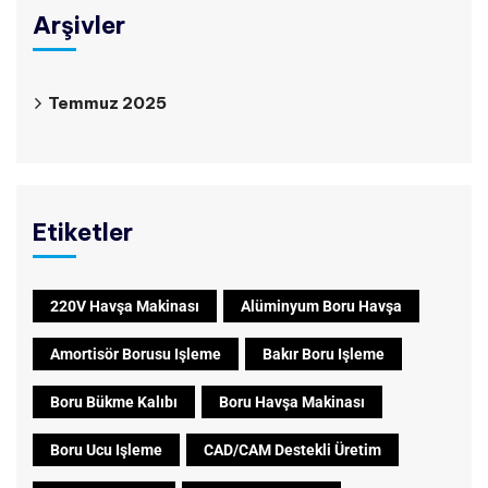
Arşivler
Temmuz 2025
Etiketler
220V Havşa Makinası
Alüminyum Boru Havşa
Amortisör Borusu Işleme
Bakır Boru Işleme
Boru Bükme Kalıbı
Boru Havşa Makinası
Boru Ucu Işleme
CAD/CAM Destekli Üretim