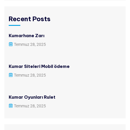
Recent Posts
Kumarhane Zarı
Temmuz 28, 2025
Kumar Siteleri Mobil ödeme
Temmuz 28, 2025
Kumar Oyunları Rulet
Temmuz 28, 2025