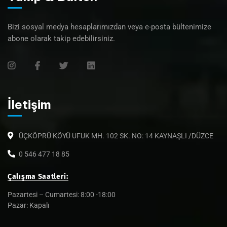
Bizi sosyal medya hesaplarımızdan veya e-posta bültenimize
abone olarak takip edebilirsiniz.
İletişim
ÜÇKÖPRÜ KÖYÜ UFUK MH. 102 SK. NO: 14 KAYNAŞLI /DÜZCE
0 546 477 18 85
Çalışma Saatleri:
Pazartesi – Cumartesi: 8:00 -18:00
Pazar: Kapalı