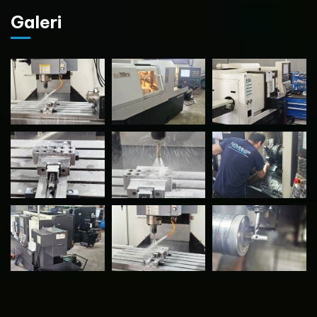
Galeri