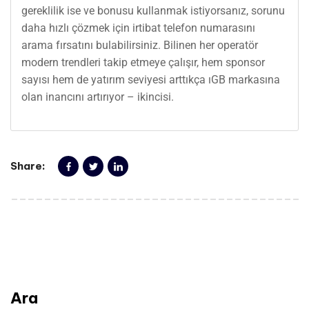
gereklilik ise ve bonusu kullanmak istiyorsanız, sorunu
daha hızlı çözmek için irtibat telefon numarasını
arama fırsatını bulabilirsiniz. Bilinen her operatör
modern trendleri takip etmeye çalışır, hem sponsor
sayısı hem de yatırım seviyesi arttıkça ıGB markasına
olan inancını artırıyor – ikincisi.
Share:
Ara