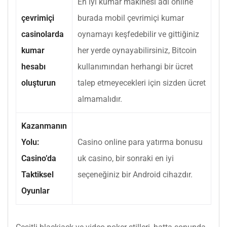
En iyi kumar makinesi adı online
çevrimiçi
burada mobil çevrimiçi kumar
casinolarda
oynamayı keşfedebilir ve gittiğiniz
kumar
her yerde oynayabilirsiniz, Bitcoin
hesabı
kullanımından herhangi bir ücret
oluşturun
talep etmeyecekleri için sizden ücret
almamalıdır.
Kazanmanın
Yolu:
Casino online para yatırma bonusu
Casino’da
uk casino, bir sonraki en iyi
Taktiksel
seçeneğiniz bir Android cihazdır.
Oyunlar