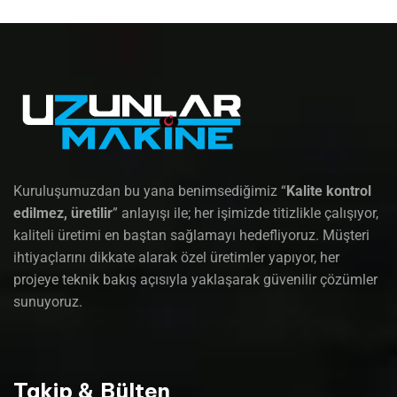
Kuruluşumuzdan bu yana benimsediğimiz “
Kalite kontrol
edilmez, üretilir
” anlayışı ile; her işimizde titizlikle çalışıyor,
kaliteli üretimi en baştan sağlamayı hedefliyoruz. Müşteri
ihtiyaçlarını dikkate alarak özel üretimler yapıyor, her
projeye teknik bakış açısıyla yaklaşarak güvenilir çözümler
sunuyoruz.
Takip & Bülten