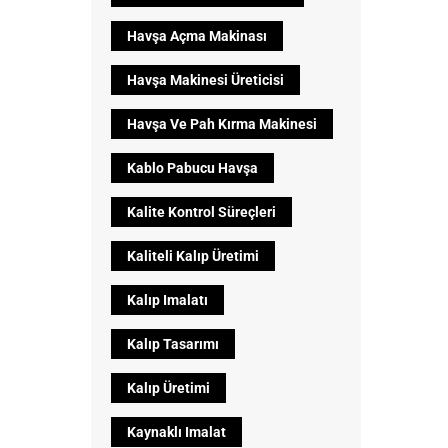
Havşa Açma Makinası
Havşa Makinesi Üreticisi
Havşa Ve Pah Kırma Makinesi
Kablo Pabucu Havşa
Kalite Kontrol Süreçleri
Kaliteli Kalıp Üretimi
Kalıp Imalatı
Kalıp Tasarımı
Kalıp Üretimi
Kaynaklı Imalat