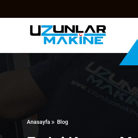
Anasayfa
Blog