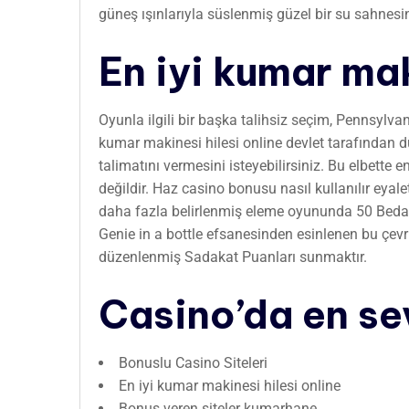
güneş ışınlarıyla süslenmiş güzel bir su sahnesi
En iyi kumar mak
Oyunla ilgili bir başka talihsiz seçim, Pennsylvan
kumar makinesi hilesi online devlet tarafından 
talimatını vermesini isteyebilirsiniz. Bu elbette
değildir. Haz casino bonusu nasıl kullanılır eyal
daha fazla belirlenmiş eleme oyununda 50 Bedav
Genie in a bottle efsanesinden esinlenen bu çev
düzenlenmiş Sadakat Puanları sunmaktır.
Casino’da en sev
Bonuslu Casino Siteleri
En iyi kumar makinesi hilesi online
Bonus veren siteler kumarhane