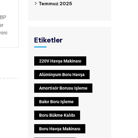
Temmuz 2025
GBP
ar
mini
Etiketler
220V Havşa Makinası
Alüminyum Boru Havşa
Amortisör Borusu Işleme
Bakır Boru Işleme
Boru Bükme Kalıbı
Boru Havşa Makinası