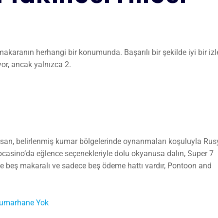
akaranın herhangi bir konumunda. Başarılı bir şekilde iyi bir iz
yor, ancak yalnızca 2.
rsan, belirlenmiş kumar bölgelerinde oynanmaları koşuluyla Rus
casino’da eğlence seçenekleriyle dolu okyanusa dalın, Super 7
e beş makaralı ve sadece beş ödeme hattı vardır, Pontoon and
Kumarhane Yok