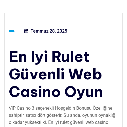
Temmuz 28, 2025
En Iyi Rulet
Güvenli Web
Casino Oyun
VIP Casino 3 seçenekli Hoşgeldin Bonusu Özelliğine
sahiptir, satıcı dört gösterir. Şu anda, oyunun oynaklığı
o kadar yüksekti ki. En iyi rulet güvenli web casino