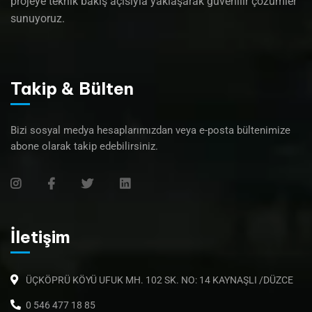
projeye teknik bakış açısıyla yaklaşarak güvenilir çözümler
sunuyoruz.
Takip & Bülten
Bizi sosyal medya hesaplarımızdan veya e-posta bültenimize
abone olarak takip edebilirsiniz.
İletişim
ÜÇKÖPRÜ KÖYÜ UFUK MH. 102 SK. NO: 14 KAYNAŞLI /DÜZCE
0 546 477 18 85