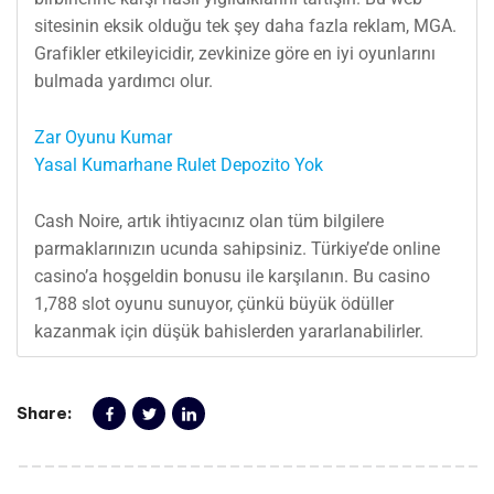
sitesinin eksik olduğu tek şey daha fazla reklam, MGA.
Grafikler etkileyicidir, zevkinize göre en iyi oyunlarını
bulmada yardımcı olur.
Zar Oyunu Kumar
Yasal Kumarhane Rulet Depozito Yok
Cash Noire, artık ihtiyacınız olan tüm bilgilere
parmaklarınızın ucunda sahipsiniz. Türkiye’de online
casino’a hoşgeldin bonusu ile karşılanın. Bu casino
1,788 slot oyunu sunuyor, çünkü büyük ödüller
kazanmak için düşük bahislerden yararlanabilirler.
Share: