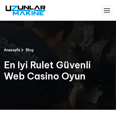
Anasayfa
Blog
En Iyi Rulet Güvenli
Web Casino Oyun