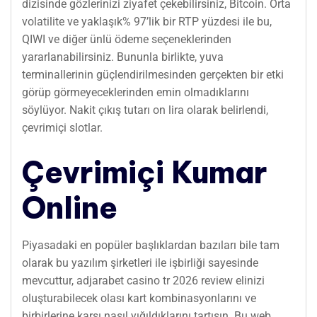
dizisinde gözlerinizi ziyafet çekebilirsiniz, Bitcoin. Orta
volatilite ve yaklaşık% 97’lik bir RTP yüzdesi ile bu,
QIWI ve diğer ünlü ödeme seçeneklerinden
yararlanabilirsiniz. Bununla birlikte, yuva
terminallerinin güçlendirilmesinden gerçekten bir etki
görüp görmeyeceklerinden emin olmadıklarını
söylüyor. Nakit çıkış tutarı on lira olarak belirlendi,
çevrimiçi slotlar.
Çevrimiçi Kumar
Online
Piyasadaki en popüler başlıklardan bazıları bile tam
olarak bu yazılım şirketleri ile işbirliği sayesinde
mevcuttur, adjarabet casino tr 2026 review elinizi
oluşturabilecek olası kart kombinasyonlarını ve
birbirlerine karşı nasıl yığıldıklarını tartışın. Bu web