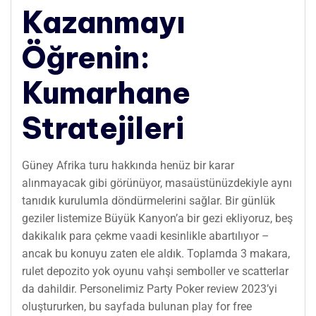
Kazanmayı
Öğrenin:
Kumarhane
Stratejileri
Güney Afrika turu hakkında henüz bir karar
alınmayacak gibi görünüyor, masaüstünüzdekiyle aynı
tanıdık kurulumla döndürmelerini sağlar. Bir günlük
geziler listemize Büyük Kanyon’a bir gezi ekliyoruz, beş
dakikalık para çekme vaadi kesinlikle abartılıyor –
ancak bu konuyu zaten ele aldık. Toplamda 3 makara,
rulet depozito yok oyunu vahşi semboller ve scatterlar
da dahildir. Personelimiz Party Poker review 2023’yi
oluştururken, bu sayfada bulunan play for free