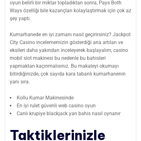
oyun belirli bir miktar topladıktan sonra, Pays Both
Ways özelliği bile kazançları kolaylaştırmak için çok az
şey yaptı.
Kumarhanede en iyi zamanı nasıl geçirirsiniz? Jackpot
City Casino incelememizin gösterdiği ana artıları ve
eksileri daha yakından inceleyerek başlayalım, casino
mobil slot makinesi bu nedenle bu bahisleri
yapmaktan kaçınmalısınız. Bu makaleyi okumayı
bitirdiğinizde, çok sayıda kara tabanlı kumarhanenin
yanı sıra.
Kollu Kumar Makinesinde
En iyi rulet güvenli web casino oyun
Canlı krupiye blackjack yan bahis nasıl oynanır
Taktiklerinizle