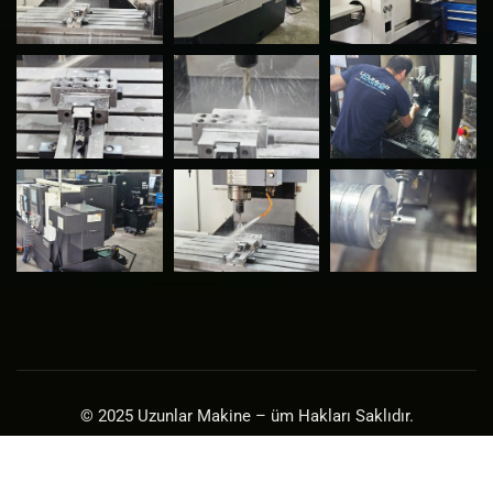
© 2025 Uzunlar Makine – üm Hakları Saklıdır.
Çalışkan Bilişim Teknolojileri
– Kullanılan Yazılım ve Görseller
Lisanslıdır.